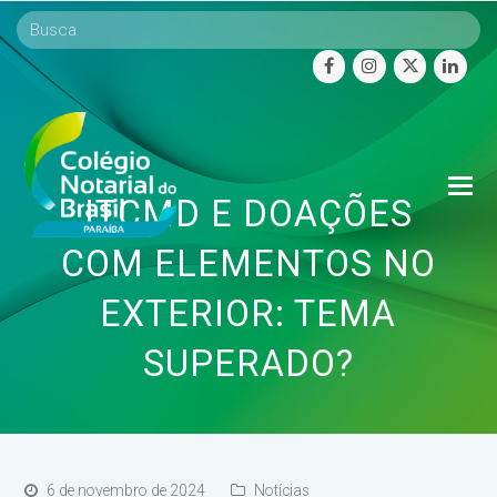
facebook
instagram
twitter
linke
O
ITCMD E DOAÇÕES
Mo
M
COM ELEMENTOS NO
EXTERIOR: TEMA
SUPERADO?
6 de novembro de 2024
Notícias