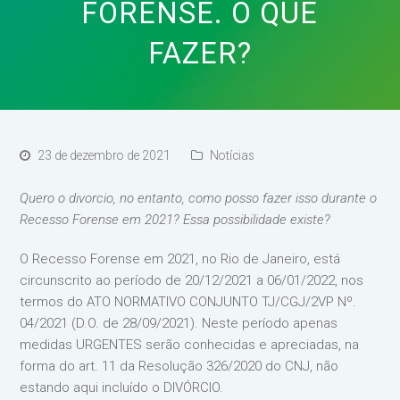
FORENSE. O QUE
FAZER?
23 de dezembro de 2021
Notícias
Quero o divorcio, no entanto, como posso fazer isso durante o
Recesso Forense em 2021? Essa possibilidade existe?
O Recesso Forense em 2021, no Rio de Janeiro, está
circunscrito ao período de 20/12/2021 a 06/01/2022, nos
termos do ATO NORMATIVO CONJUNTO TJ/CGJ/2VP Nº.
04/2021 (D.O. de 28/09/2021). Neste período apenas
medidas URGENTES serão conhecidas e apreciadas, na
forma do art. 11 da Resolução 326/2020 do CNJ, não
estando aqui incluído o DIVÓRCIO.