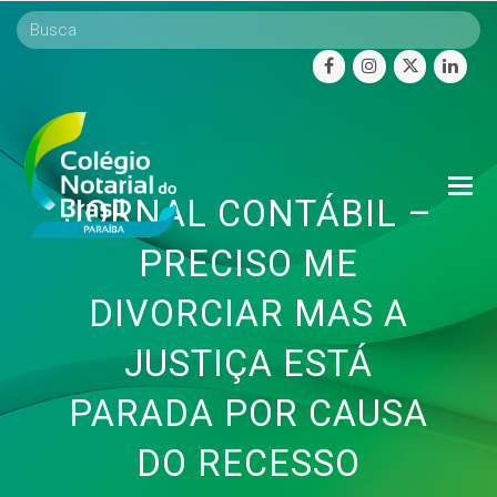
facebook
instagram
twitter
linke
O
JORNAL CONTÁBIL –
Mo
M
PRECISO ME
DIVORCIAR MAS A
JUSTIÇA ESTÁ
PARADA POR CAUSA
DO RECESSO