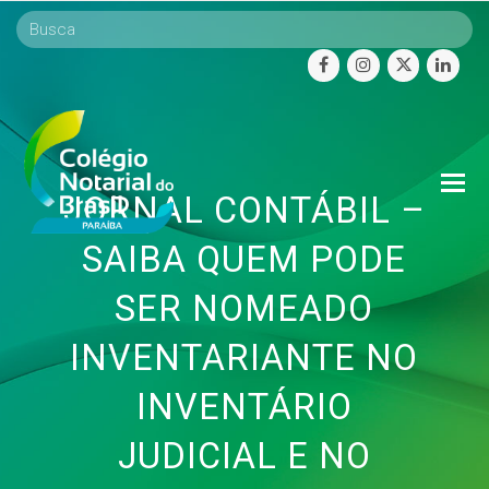
facebook
instagram
twitter
linke
O
JORNAL CONTÁBIL –
Mo
M
SAIBA QUEM PODE
SER NOMEADO
INVENTARIANTE NO
INVENTÁRIO
JUDICIAL E NO