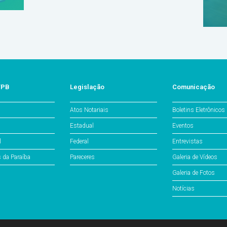
/PB
Legislação
Comunicação
Atos Notariais
Boletins Eletrônicos
Estadual
Eventos
l
Federal
Entrevistas
s da Paraíba
Pareceres
Galeria de Vídeos
Galeria de Fotos
Notícias