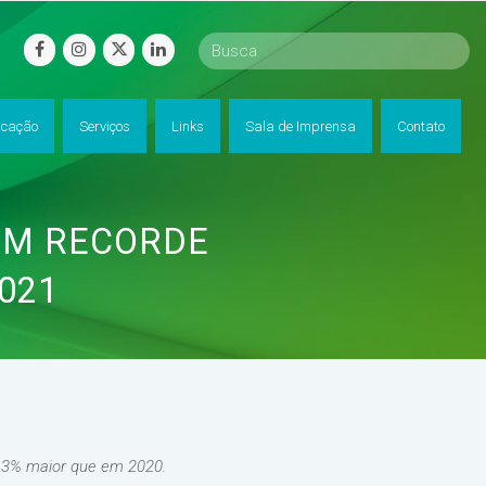
facebook
instagram
twitter
linkedin
cação
Serviços
Links
Sala de Imprensa
Contato
EM RECORDE
021
13,3% maior que em 2020.