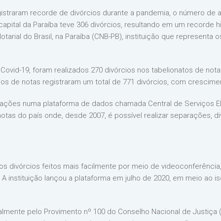
gistraram recorde de divórcios durante a pandemia, o número de 
capital da Paraíba teve 306 divórcios, resultando em um recorde hi
tarial do Brasil, na Paraíba (CNB-PB), instituição que representa 
Covid-19, foram realizados 270 divórcios nos tabelionatos de not
rios de notas registraram um total de 771 divórcios, com crescime
rmações numa plataforma de dados chamada Central de Serviços E
notas do país onde, desde 2007, é possível realizar separações, divó
s divórcios feitos mais facilmente por meio de videoconferência
. A instituição lançou a plataforma em julho de 2020, em meio ao 
lmente pelo Provimento nº 100 do Conselho Nacional de Justiça (