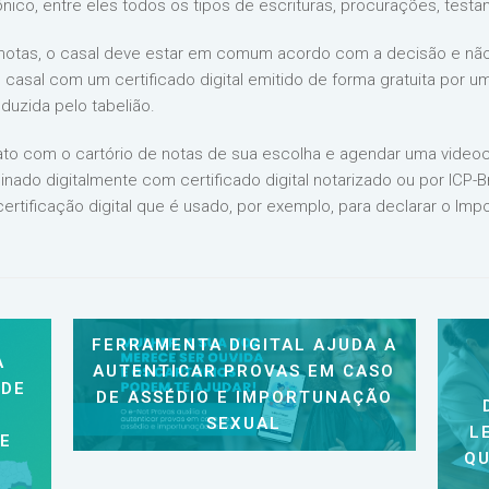
nico, entre eles todos os tipos de escrituras, procurações, testam
e notas, o casal deve estar em comum acordo com a decisão e não 
asal com um certificado digital emitido de forma gratuita por um
uzida pelo tabelião.
tato com o cartório de notas de sua escolha e agendar uma video
inado digitalmente com certificado digital notarizado ou por ICP-Bra
 certificação digital que é usado, por exemplo, para declarar o Im
FERRAMENTA DIGITAL AJUDA A
A
AUTENTICAR PROVAS EM CASO
 DE
DE ASSÉDIO E IMPORTUNAÇÃO
SEXUAL
L
 E
QU