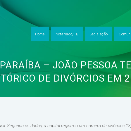
Home
Notariado/PB
Legislação
Comuni
 PARAÍBA – JOÃO PESSOA T
STÓRICO DE DIVÓRCIOS EM 2
asil. Segundo os dados, a capital registrou um número de divórcios 