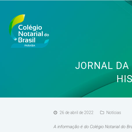
JORNAL DA
HI
26 de abril de 2022
Notícias
A informação é do Colégio Notarial do Br