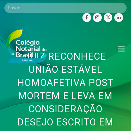
facebook
instagram
twitter
linke
O
JUIZ RECONHECE
Mo
M
UNIÃO ESTÁVEL
HOMOAFETIVA POST
MORTEM E LEVA EM
CONSIDERAÇÃO
DESEJO ESCRITO EM