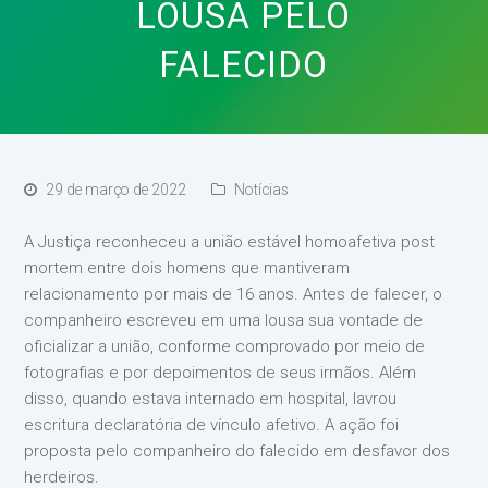
LOUSA PELO
FALECIDO
29 de março de 2022
Notícias
A Justiça reconheceu a união estável homoafetiva post
mortem entre dois homens que mantiveram
relacionamento por mais de 16 anos. Antes de falecer, o
companheiro escreveu em uma lousa sua vontade de
oficializar a união, conforme comprovado por meio de
fotografias e por depoimentos de seus irmãos. Além
disso, quando estava internado em hospital, lavrou
escritura declaratória de vínculo afetivo. A ação foi
proposta pelo companheiro do falecido em desfavor dos
herdeiros.