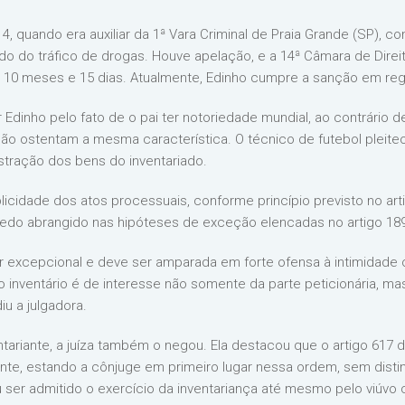
, quando era auxiliar da 1ª Vara Criminal de Praia Grande (SP), 
do do tráfico de drogas. Houve apelação, e a 14ª Câmara de Direit
, 10 meses e 15 dias. Atualmente, Edinho cumpre a sanção em re
r Edinho pelo fato de o pai ter notoriedade mundial, ao contrário
não ostentam a mesma característica. O técnico de futebol pleite
tração dos bens do inventariado.
blicidade dos atos processuais, conforme princípio previsto no arti
edo abrangido nas hipóteses de exceção elencadas no artigo 189
r excepcional e deve ser amparada em forte ofensa à intimidade o
o inventário é de interesse não somente da parte peticionária, m
iu a julgadora.
ntariante, a juíza também o negou. Ela destacou que o artigo 61
nte, estando a cônjuge em primeiro lugar nessa ordem, sem dist
 ser admitido o exercício da inventariança até mesmo pelo viúvo