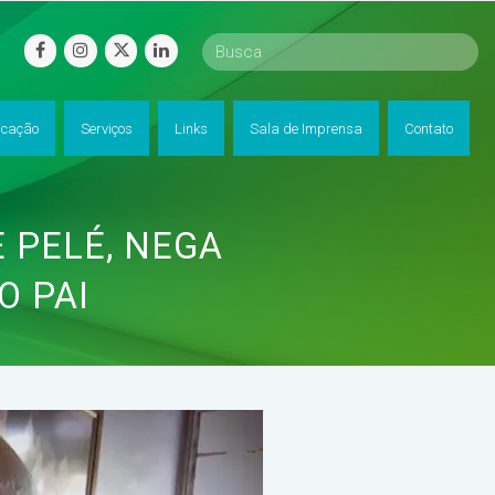
facebook
instagram
twitter
linkedin
cação
Serviços
Links
Sala de Imprensa
Contato
 PELÉ, NEGA
O PAI