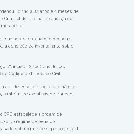
condenou Edinho a 33 anos e 4 meses de
o Criminal do Tribunal de Justiça de
gime aberto.
 de seus herdeiros, que são pessoas
ou a condição de inventariante sob o
go 5º, inciso LX, da Constituição
 do Código de Processo Civil.
u ao interesse público, o que não se
as, também, de eventuais credores e
7 do CPC estabelece a ordem de
inção do regime de bens do
 casado sob regime de separação total