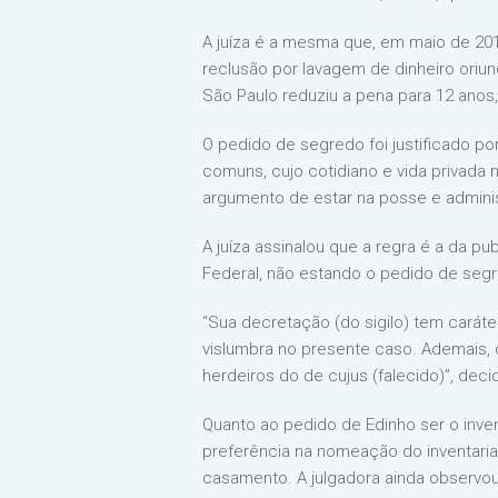
A juíza é a mesma que, em maio de 2014
reclusão por lavagem de dinheiro oriun
São Paulo reduziu a pena para 12 anos
O pedido de segredo foi justificado po
comuns, cujo cotidiano e vida privada 
argumento de estar na posse e adminis
A juíza assinalou que a regra é a da pu
Federal, não estando o pedido de segr
“Sua decretação (do sigilo) tem caráte
vislumbra no presente caso. Ademais, 
herdeiros do de cujus (falecido)”, decid
Quanto ao pedido de Edinho ser o inve
preferência na nomeação do inventaria
casamento. A julgadora ainda observou