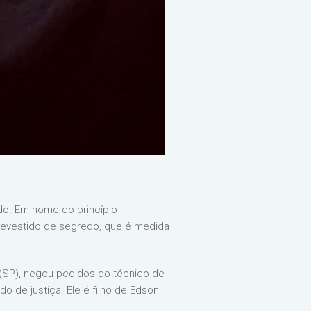
ido. Em nome do princípio
 revestido de segredo, que é medida
 (SP), negou pedidos do técnico de
o de justiça. Ele é filho de Edson