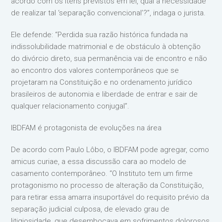
acordo com os itens previstos em lei, qual a necessidade
de realizar tal ‘separação convencional’?”, indaga o jurista.
Ele defende: “Perdida sua razão histórica fundada na
indissolubilidade matrimonial e de obstáculo à obtenção
do divórcio direto, sua permanência vai de encontro e não
ao encontro dos valores contemporâneos que se
projetaram na Constituição e no ordenamento jurídico
brasileiros de autonomia e liberdade de entrar e sair de
qualquer relacionamento conjugal”.
IBDFAM é protagonista de evoluções na área
De acordo com Paulo Lôbo, o IBDFAM pode agregar, como
amicus curiae, a essa discussão cara ao modelo de
casamento contemporâneo. “O Instituto tem um firme
protagonismo no processo de alteração da Constituição,
para retirar essa amarra insuportável do requisito prévio da
separação judicial culposa, de elevado grau de
litigiosidade, que desembocava em sofrimentos dolorosos