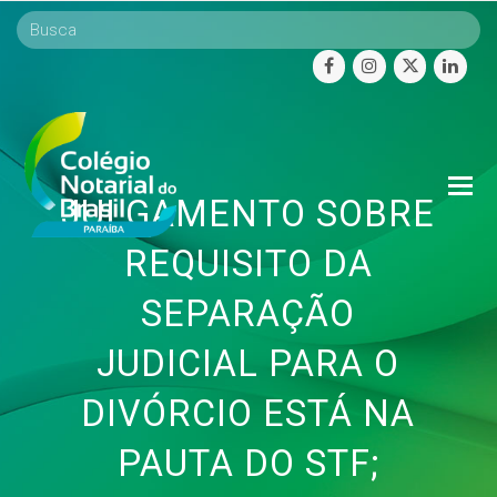
facebook
instagram
twitter
linke
O
JULGAMENTO SOBRE
Mo
M
REQUISITO DA
SEPARAÇÃO
JUDICIAL PARA O
DIVÓRCIO ESTÁ NA
PAUTA DO STF;