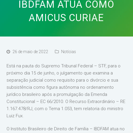
IBDFAM ATUA COMO
AMICUS CURIAE
26 de maio de 2022
Notícias
Está na pauta do Supremo Tribunal Federal – STF, para o
próximo dia 15 de junho, o julgamento que examina a
separação judicial como requisito para o divórcio e sua
subsistência como figura autônoma no ordenamento
jurídico brasileiro após a promulgação da Emenda
Constitucional – EC 66/2010. O Recurso Extraordinário – RE
1.167.478/RJ, com o Tema 1.053, tem relatoria do ministro
Luiz Fux.
O Instituto Brasileiro de Direito de Família – IBDFAM atua no