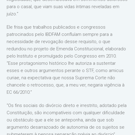
para o casal, que viam suas vidas íntimas reveladas em
juízo.”
Ele frisa que trabalhos publicados e congressos
patrocinados pelo IBDFAM confluíam sempre para a
necessidade de revogação desse requisito, o que
redundou no projeto de Emenda Constitucional, elaborado
pelo Instituto e promulgado pelo Congresso em 2010.
“Esse protagonismo histórico lhe autoriza a sustentar
esses e outros argumentos perante o STF, como amicus
curiae, na expectativa que nossa Suprema Corte não
chancele o retrocesso, que, a meu ver, negaria vigência à
EC 66/2010.”
“Os fins sociais do divórcio direto e irrestrito, adotado pela
Constituição, são incompatíveis com qualquer dificuldade
ou obstáculo que a ele se anteponha, ainda que sob
argumento desarrazoado de autonomia de os sujeitos se
submeterem à penosa separação prévia ao divórcio”,