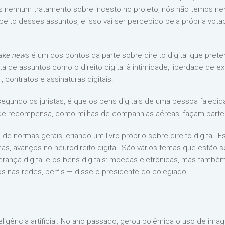
s nenhum tratamento sobre incesto no projeto, nós não temos nen
peito desses assuntos, e isso vai ser percebido pela própria vot
ake news
é um dos pontos da parte sobre direito digital que prete
ta de assuntos como o direito digital à intimidade, liberdade de ex
al, contratos e assinaturas digitais.
 segundo os juristas, é que os bens digitais de uma pessoa falecid
 de recompensa, como milhas de companhias aéreas, façam parte
 de normas gerais, criando um livro próprio sobre direito digita
, avanços no neurodireito digital. São vários temas que estão 
ança digital e os bens digitais: moedas eletrônicas, mas també
os nas redes, perfis — disse o presidente do colegiado.
ligência artificial. No ano passado, gerou polêmica o uso de ima