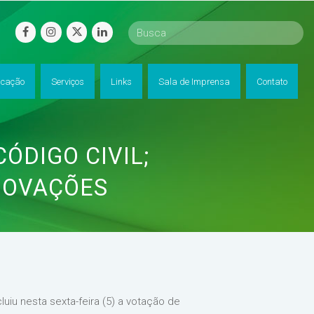
facebook
instagram
twitter
linkedin
cação
Serviços
Links
Sala de Imprensa
Contato
ÓDIGO CIVIL;
INOVAÇÕES
uiu nesta sexta-feira (5) a votação de