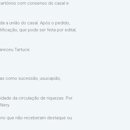
em cartórios com consenso do casal e
trada a união do casal. Após o pedido,
ficação, que pode ser feita por edital,
lareceu Tartuce.
mas como sucessão, usucapião,
dade da circulação de riquezas. Por
Nery.
atório que não receberam destaque ou