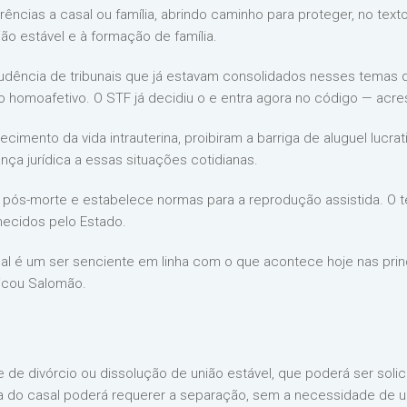
ias a casal ou família, abrindo caminho para proteger, no texto da
ão estável e à formação de família.
dência de tribunais que já estavam consolidados nesses temas de d
homoafetivo. O STF já decidiu o e entra agora no código — acre
imento da vida intrauterina, proibiram a barriga de aluguel lucr
nça jurídica a essas situações cotidianas.
s pós-morte e estabelece normas para a reprodução assistida. O 
hecidos pelo Estado.
 é um ser senciente em linha com o que acontece hoje nas prin
icou Salomão.
e divórcio ou dissolução de união estável, que poderá ser solicit
o casal poderá requerer a separação, sem a necessidade de uma