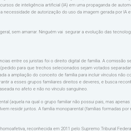
recursos de inteligência artificial (IA) em uma propaganda de aut
re a necessidade de autorização do uso da imagem gerada por IA e
geral, sem amarrar. Ninguém vai segurar a evolução das tecnolog
as entre os juristas foi o direito digital de família. A comissã
 (pedido para que trechos selecionados sejam votados separadam
ovada a ampliação do conceito de família para incluir vínculos não
rantir a esses grupos familiares direitos e deveres, e busca rec
aseada no afeto e não no vínculo sanguíneo.
ntal (aquela na qual o grupo familiar não possui pais, mas apenas 
vem residir juntos. A família monoparental (famílias formadas po
o homoafetiva, reconhecida em 2011 pelo Supremo Tribunal Feder