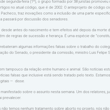
sde segunda-feira (1º), o grupo formado por 38 juristas promove
rtigos no atual código, que é de 2002. O anteprojeto de código ci
Pacheco, traz inovações como a inclusão de uma parte específica 
nda passará por discussão dos senadores.
ão desde antes do nascimento e tem efeitos até depois da morte 
lém de regras de sucessão e herança. É uma espécie de “consti
s rebateram algumas informações falsas sobre o trabalho do coleg
ação do Senado, o presidente da comissão, ministro Luis Felipe S
 nem tampouco da relação entre humano e animal. São notícias est
ias falsas que inclusive está sendo tratado pelo texto. Estamos 
gitais — disse.
 manifestado sobre o assunto nesta semana. Um dos relatores, j
i prevalecer.
ós não temos nenhum tratamento sobre aborto no projeto, nós nã