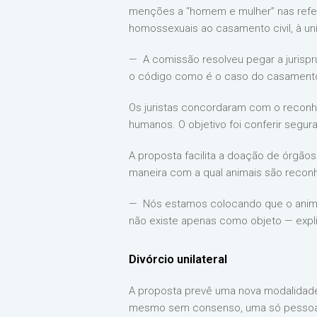
menções a “homem e mulher” nas referênc
homossexuais ao casamento civil, à uni
— A comissão resolveu pegar a jurispru
o código como é o caso do casamento 
Os juristas concordaram com o reconhec
humanos. O objetivo foi conferir segura
A proposta facilita a doação de órgão
maneira com a qual animais são recon
— Nós estamos colocando que o animal
não existe apenas como objeto — expl
Divórcio unilateral
A proposta prevê uma nova modalidade d
mesmo sem consenso, uma só pessoa d