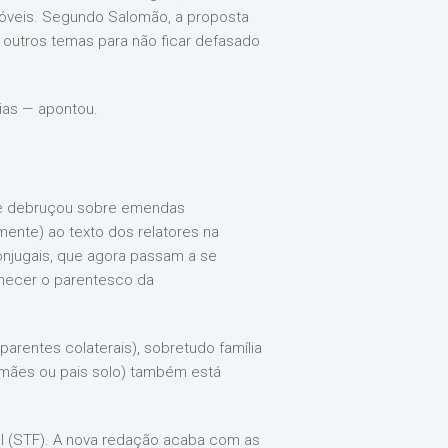
omóveis. Segundo Salomão, a proposta
 outros temas para não ficar defasado
ias — apontou.
o se debruçou sobre emendas
ente) ao texto dos relatores na
 conjugais, que agora passam a se
onhecer o parentesco da
parentes colaterais), sobretudo família
r mães ou pais solo) também está
al (STF). A nova redação acaba com as