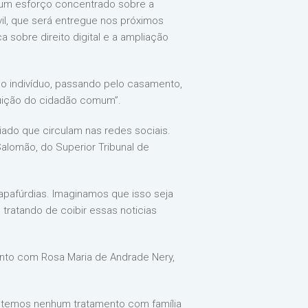
u um esforço concentrado sobre a
vil, que será entregue nos próximos
sobre direito digital e a ampliação
do indivíduo, passando pelo casamento,
tuição do cidadão comum”.
iado que circulam nas redes sociais.
alomão, do Superior Tribunal de
apafúrdias. Imaginamos que isso seja
tratando de coibir essas noticias
unto com Rosa Maria de Andrade Nery,
o temos nenhum tratamento com família