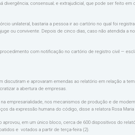
o há divergência; consensual; e extrajudicial, que pode ser feito 
vórcio unilateral, bastaria a pessoa ir ao cartório no qual foi regis
juge ou convivente. Depois de cinco dias, caso não atendida a noti
procedimento com notificação no cartório de registro civil — esc
ém discutiram e aprovaram emendas ao relatório em relação a te
cratizar a abertura de empresas.
 na empresarialidade, nos mecanismos de produção e de moderni
nços da expressão humana do código, disse a relatora Rosa Maria 
do aprovou, em um único bloco, cerca de 600 dispositivos do rel
idos e votados a partir de terça-feira (2).