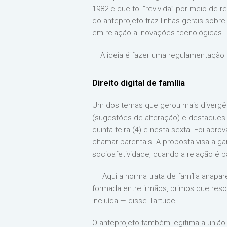
1982 e que foi “revivida” por meio de 
do anteprojeto traz linhas gerais sob
em relação a inovações tecnológicas.
— A ideia é fazer uma regulamentação 
Direito digital de família
Um dos temas que gerou mais divergênci
(sugestões de alteração) e destaques
quinta-feira (4) e nesta sexta. Foi apr
chamar parentais. A proposta visa a ga
socioafetividade, quando a relação é b
— Aqui a norma trata de família anapare
formada entre irmãos, primos que resol
incluída — disse Tartuce.
O anteprojeto também legitima a uniã