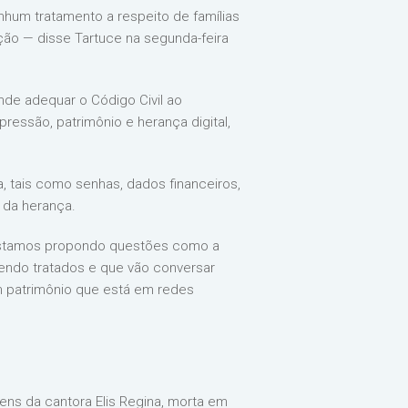
hum tratamento a respeito de famílias
ação — disse Tartuce na segunda-feira
nde adequar o Código Civil ao
pressão, patrimônio e herança digital,
a, tais como senhas, dados financeiros,
 da herança.
l. Estamos propondo questões como a
sendo tratados e que vão conversar
m patrimônio que está em redes
gens da cantora Elis Regina, morta em