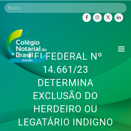
facebook
instagram
twitter
linke
O
LEI FEDERAL Nº
Mo
M
14.661/23
DETERMINA
EXCLUSÃO DO
HERDEIRO OU
LEGATÁRIO INDIGNO