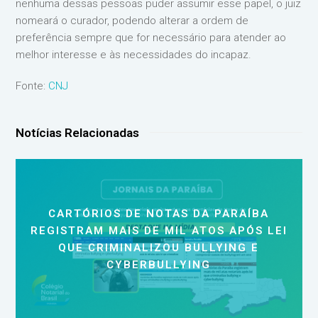
nenhuma dessas pessoas puder assumir esse papel, o juiz
nomeará o curador, podendo alterar a ordem de
preferência sempre que for necessário para atender ao
melhor interesse e às necessidades do incapaz.
Fonte:
CNJ
Notícias Relacionadas
CARTÓRIOS DE NOTAS DA PARAÍBA
REGISTRAM MAIS DE MIL ATOS APÓS LEI
QUE CRIMINALIZOU BULLYING E
CYBERBULLYING