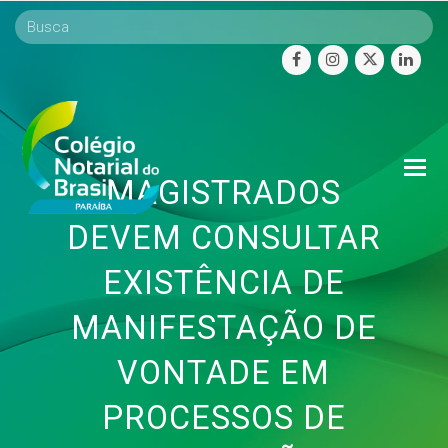
facebook
instagram
twitter
linke
O
MAGISTRADOS
Mo
M
DEVEM CONSULTAR
EXISTÊNCIA DE
MANIFESTAÇÃO DE
VONTADE EM
PROCESSOS DE