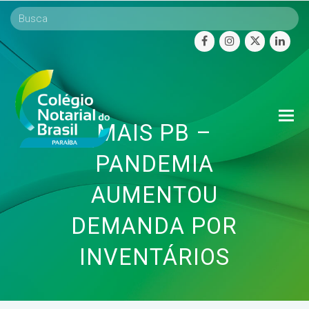
facebook
instagram
twitter
linke
O
MAIS PB –
Mo
M
PANDEMIA
AUMENTOU
DEMANDA POR
INVENTÁRIOS