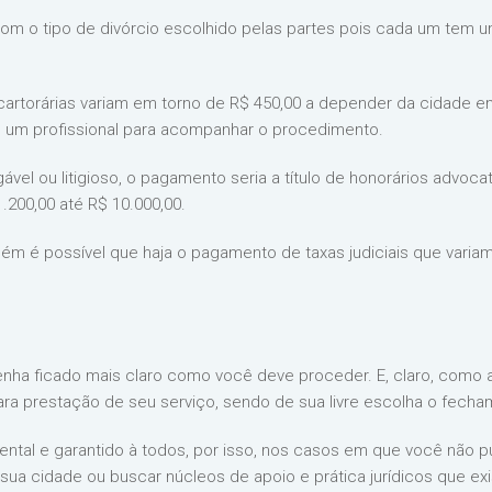
m o tipo de divórcio escolhido pelas partes pois cada um tem u
as cartorárias variam em torno de R$ 450,00 a depender da cidade
 um profissional para acompanhar o procedimento.
igável ou litigioso, o pagamento seria a título de honorários adv
200,00 até R$ 10.000,00.
ém é possível que haja o pagamento de taxas judiciais que vari
nha ficado mais claro como você deve proceder. E, claro, como 
ara prestação de seu serviço, sendo de sua livre escolha o fecha
ental e garantido à todos, por isso, nos casos em que você não p
 sua cidade ou buscar núcleos de apoio e prática jurídicos que e