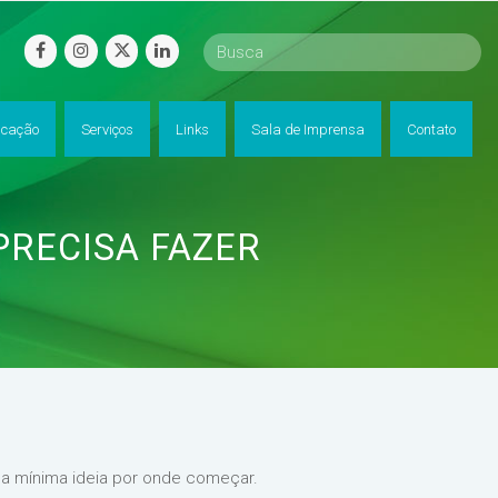
facebook
instagram
twitter
linkedin
cação
Serviços
Links
Sala de Imprensa
Contato
PRECISA FAZER
a mínima ideia por onde começar.