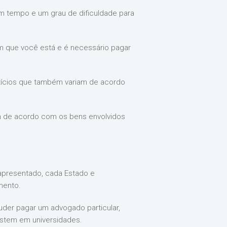
m tempo e um grau de dificuldade para
 em que você está e é necessário pagar
ocatícios que também variam de acordo
am de acordo com os bens envolvidos
apresentado, cada Estado e
mento.
uder pagar um advogado particular,
xistem em universidades.