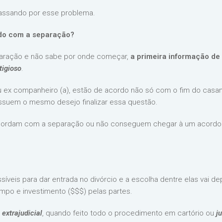
passando por esse problema.
rdo com a separação?
aração e não sabe por onde começar,
a primeira informação de
itigioso
.
u ex companheiro (a), estão de acordo não só com o fim do ca
ossuem o mesmo desejo finalizar essa questão.
ncordam com a separação ou não conseguem chegar à um acordo 
ssíveis para dar entrada no divórcio e a escolha dentre elas vai d
tempo e investimento ($$$) pelas partes.
a
extrajudicial
, quando feito todo o procedimento em cartório ou
ju