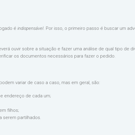
dvogado é
indispensável
. Por isso, o primeiro passo é buscar um ad
everá ouvir sobre a situação e fazer uma análise de qual tipo de d
rificar os documentos necessários para fazer o pedido.
podem variar de caso a caso, mas em geral, são:
de endereço de cada um;
m filhos;
 serem partilhados.