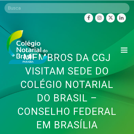
facebook
instagram
twitter
linke
O
MEMBROS DA CGJ
Mo
M
VISITAM SEDE DO
COLÉGIO NOTARIAL
DO BRASIL –
CONSELHO FEDERAL
EM BRASÍLIA