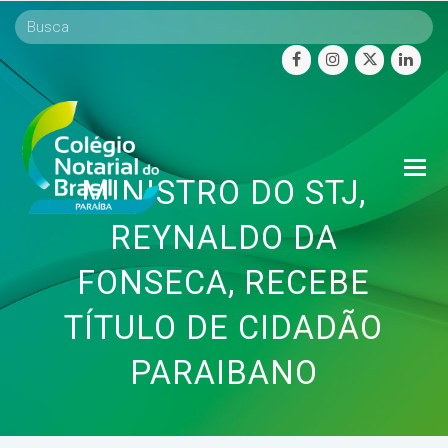
facebook
instagram
twitter
linke
O
MINISTRO DO STJ,
Mo
M
REYNALDO DA
FONSECA, RECEBE
TÍTULO DE CIDADÃO
PARAIBANO