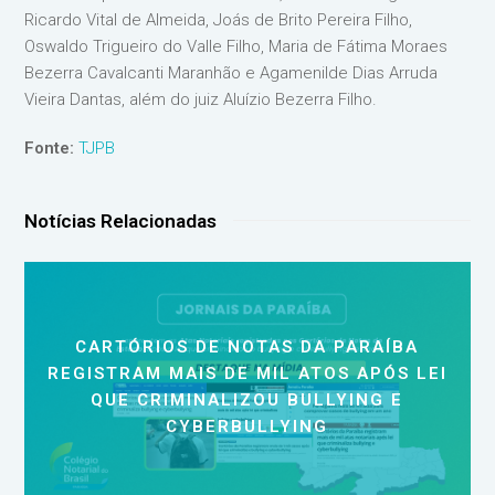
Ricardo Vital de Almeida, Joás de Brito Pereira Filho,
Oswaldo Trigueiro do Valle Filho, Maria de Fátima Moraes
Bezerra Cavalcanti Maranhão e Agamenilde Dias Arruda
Vieira Dantas, além do juiz Aluízio Bezerra Filho.
Fonte:
TJPB
Notícias Relacionadas
CARTÓRIOS DE NOTAS DA PARAÍBA
REGISTRAM MAIS DE MIL ATOS APÓS LEI
QUE CRIMINALIZOU BULLYING E
CYBERBULLYING