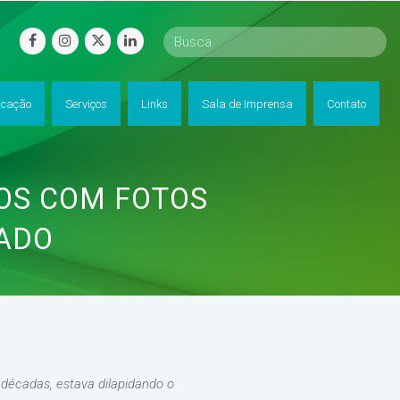
facebook
instagram
twitter
linkedin
cação
Serviços
Links
Sala de Imprensa
Contato
OS COM FOTOS
VADO
décadas, estava dilapidando o