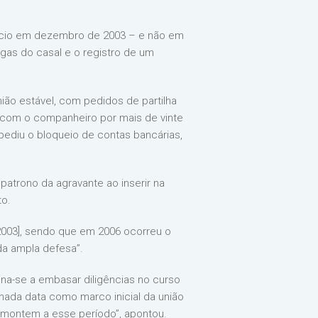
início em dezembro de 2003 – e não em
gas do casal e o registro de um
ão estável, com pedidos de partilha
o com o companheiro por mais de vinte
ediu o bloqueio de contas bancárias,
patrono da agravante ao inserir na
to.
003], sendo que em 2006 ocorreu o
 da ampla defesa”.
na-se a embasar diligências no curso
nada data como marco inicial da união
remontem a esse período”, apontou.