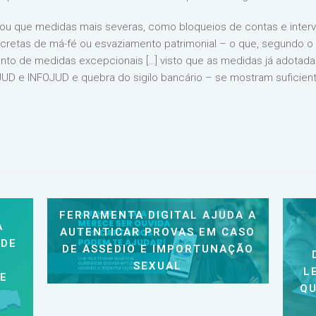
u que medidas mais severas, como bloqueios de contas e interv
retas de má-fé ou esvaziamento patrimonial – o que, segundo o 
nto de medidas excepcionais […] visto que as medidas já adotadas
D e INFOJUD e quebra do sigilo bancário – se mostram suficient
FERRAMENTA DIGITAL AJUDA A
A
AUTENTICAR PROVAS EM CASO
 DE
DE ASSÉDIO E IMPORTUNAÇÃO
SEXUAL
L
 E
QU