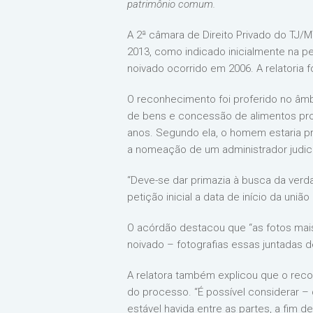
patrimônio comum.
A 2ª câmara de Direito Privado do TJ/
2013, como indicado inicialmente na p
noivado ocorrido em 2006. A relatoria
O reconhecimento foi proferido no âmb
de bens e concessão de alimentos prov
anos. Segundo ela, o homem estaria p
a nomeação de um administrador judici
“Deve-se dar primazia à busca da verda
petição inicial a data de início da uni
O acórdão destacou que “as fotos mai
noivado – fotografias essas juntadas de
A relatora também explicou que o reco
do processo. “É possível considerar – 
estável havida entre as partes, a fim