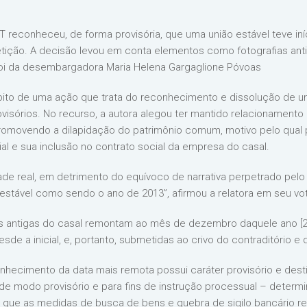
MT reconheceu, de forma provisória, que uma união estável teve 
etição. A decisão levou em conta elementos como fotografias anti
 foi da desembargadora Maria Helena Gargaglione Póvoas
ito de uma ação que trata do reconhecimento e dissolução de uni
isórios. No recurso, a autora alegou ter mantido relacionament
romovendo a dilapidação do patrimônio comum, motivo pelo qual p
al e sua inclusão no contrato social da empresa do casal.
de real, em detrimento do equívoco de narrativa perpetrado pelo 
ão estável como sendo o ano de 2013”, afirmou a relatora em seu vo
s antigas do casal remontam ao mês de dezembro daquele ano [2
sde a inicial, e, portanto, submetidas ao crivo do contraditório e
nhecimento da data mais remota possui caráter provisório e desti
de modo provisório e para fins de instrução processual – determi
 de que as medidas de busca de bens e quebra de sigilo bancário 