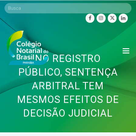
facebook
instagram
twitter
linke
O
NO REGISTRO
Mo
M
PÚBLICO, SENTENÇA
ARBITRAL TEM
MESMOS EFEITOS DE
DECISÃO JUDICIAL