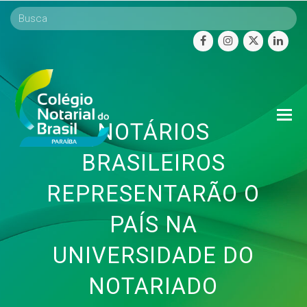
facebook
instagram
twitter
linke
O
NOTÁRIOS
Mo
M
BRASILEIROS
REPRESENTARÃO O
PAÍS NA
UNIVERSIDADE DO
NOTARIADO