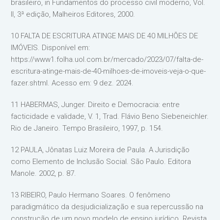
brasileiro, in Fundamentos do processo civil moderno, Vol.
II, 3ª edição, Malheiros Editores, 2000.
10 FALTA DE ESCRITURA ATINGE MAIS DE 40 MILHÕES DE
IMÓVEIS. Disponível em:
https://www1.folha.uol.com.br/mercado/2023/07/falta-de-
escritura-atinge-mais-de-40-milhoes-de-imoveis-veja-o-que-
fazer.shtml. Acesso em: 9 dez. 2024.
11 HABERMAS, Junger. Direito e Democracia: entre
facticidade e validade, V. 1, Trad. Flávio Beno Siebeneichler.
Rio de Janeiro. Tempo Brasileiro, 1997, p. 154.
12 PAULA, Jônatas Luiz Moreira de Paula. A Jurisdição
como Elemento de Inclusão Social. São Paulo. Editora
Manole. 2002, p. 87.
13 RIBEIRO, Paulo Hermano Soares. O fenômeno
paradigmático da desjudicialização e sua repercussão na
construção de um novo modelo de ensino jurídico. Revista