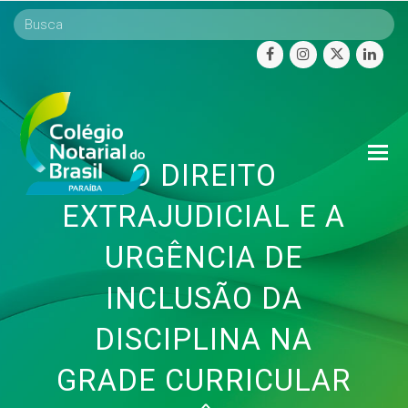
facebook
instagram
twitter
linke
O
O DIREITO
Mo
M
EXTRAJUDICIAL E A
URGÊNCIA DE
INCLUSÃO DA
DISCIPLINA NA
GRADE CURRICULAR