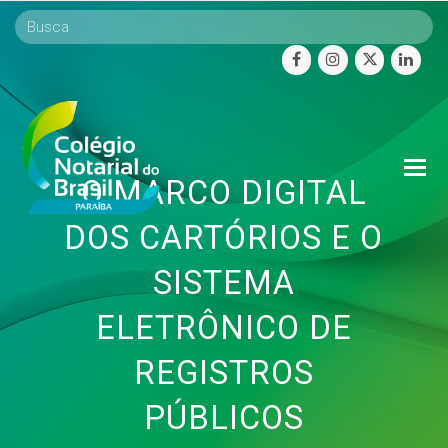
facebook
instagram
twitter
linke
O
O MARCO DIGITAL
Mo
M
DOS CARTÓRIOS E O
SISTEMA
ELETRÔNICO DE
REGISTROS
PÚBLICOS