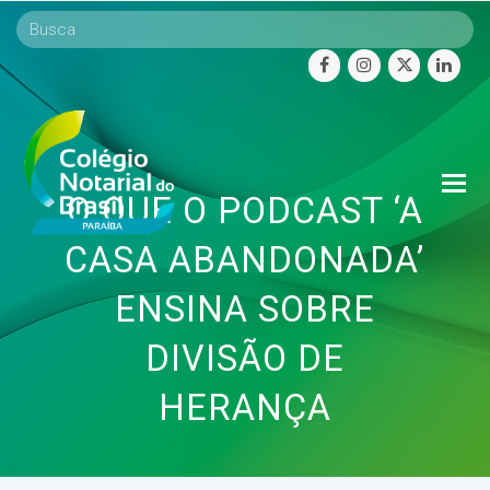
facebook
instagram
twitter
linke
O
O QUE O PODCAST ‘A
Mo
M
CASA ABANDONADA’
ENSINA SOBRE
DIVISÃO DE
HERANÇA