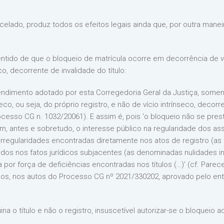
celado, produz todos os efeitos legais ainda que, por outra maneir
tido de que o bloqueio de matrícula ocorre em decorrência de vício
co, decorrente de invalidade do título:
tendimento adotado por esta Corregedoria Geral da Justiça, soment
eco, ou seja, do próprio registro, e não de vício intrínseco, decorre
ocesso CG n. 1032/20061). E assim é, pois ‘o bloqueio não se pre
e sim, antes e sobretudo, o interesse público na regularidade dos 
a irregularidades encontradas diretamente nos atos de registro (
rados nos fatos jurídicos subjacentes (as denominadas nulidades
 por força de deficiências encontradas nos títulos (…)’ (cf. Parec
os, nos autos do Processo CG nº 2021/330202, aprovado pelo ent
ina o título e não o registro, insuscetível autorizar-se o bloqueio