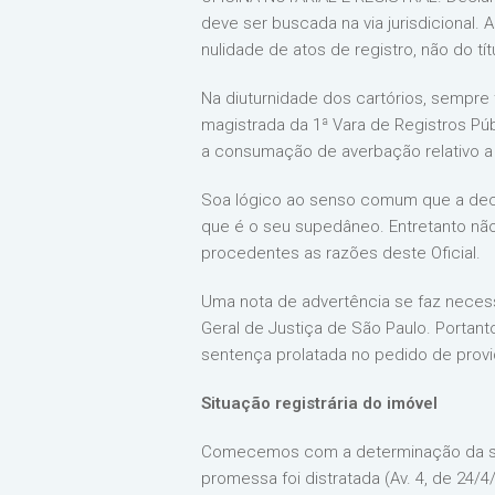
deve ser buscada na via jurisdicional. A
nulidade de atos de registro, não do tí
Na diuturnidade dos cartórios, sempr
magistrada da 1ª Vara de Registros Púb
a consumação de averbação relativo 
Soa lógico ao senso comum que a declar
que é o seu supedâneo. Entretanto não
procedentes as razões deste Oficial.
Uma nota de advertência se faz necess
Geral de Justiça de São Paulo. Portanto
sentença prolatada no pedido de provi
Situação registrária do imóvel
Comecemos com a determinação da situa
promessa foi distratada (Av. 4, de 24/