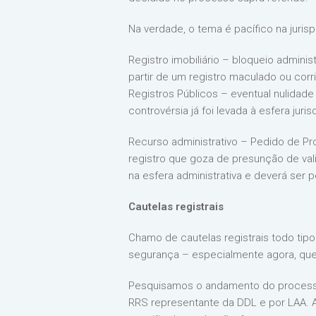
Na verdade, o tema é pacífico na jurisp
Registro imobiliário – bloqueio admini
partir de um registro maculado ou corrig
Registros Públicos – eventual nulidade 
controvérsia já foi levada à esfera jur
Recurso administrativo – Pedido de Prov
registro que goza de presunção de vali
na esfera administrativa e deverá ser 
Cautelas registrais
Chamo de cautelas registrais todo tip
segurança – especialmente agora, que 
Pesquisamos o andamento do processo q
RRS representante da DDL e por LAA. As