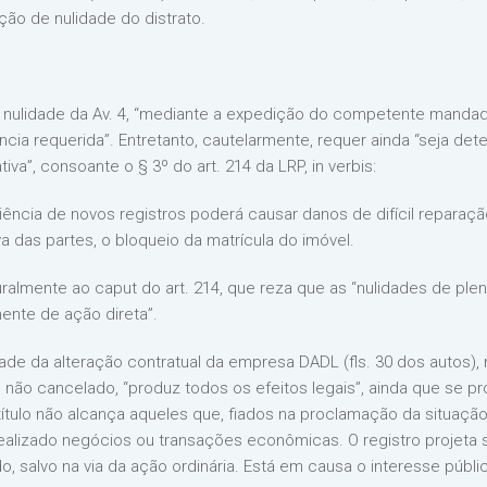
ção de nulidade do distrato.
 nulidade da Av. 4, “mediante a expedição do competente mandado
cia requerida”. Entretanto, cautelarmente, requer ainda “seja det
tiva”, consoante o § 3º do art. 214 da LRP, in verbis:
iência de novos registros poderá causar danos de difícil reparaçã
a das partes, o bloqueio da matrícula do imóvel.
uralmente ao caput do art. 214, que reza que as “nulidades de plen
ente de ação direta”.
idade da alteração contratual da empresa DADL (fls. 30 dos autos),
ão cancelado, “produz todos os efeitos legais”, ainda que se prov
ítulo não alcança aqueles que, fiados na proclamação da situação j
realizado negócios ou transações econômicas. O registro projeta 
, salvo na via da ação ordinária. Está em causa o interesse públi