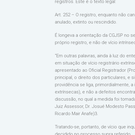
registros. Este é o texto legal:
Art. 252 – O registro, enquanto não can
anulado, extinto ou rescindido.
É longeva a orientação da CGJSP no sen
próprio registro, e não de vício intrínse
“Em outras palavras, ainda à luz do en
em situação de vício registrário extríns
apresentado ao Oficial Registrador (Pr
principal, o direito dos particulares, 
providência se liga, primordialmente, 
extrínsecas), e não a defeitos encont
discussão, no qual a medida foi tomada
Juiz Assessor, Dr. Josué Modesto Pass
Ricardo Mair Anafe)3.
Tratando-se, portanto, de vício que inqu
decidido no processo supra referido.