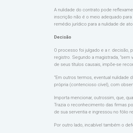
A nulidade do contrato pode reflexame
inscrição não é o meio adequado para a
remédio jurídico para a nulidade de atos
Decisão
O processo foi julgado e a r. decisão,
registro. Segundo a magistrada, “sem v
de seus títulos causais, impõe-se reco
“Em outros termos, eventual nulidade do
própria (contencioso cível), com observ
Importa mencionar, outrossim, que, qua
Trazia o reconhecimento das firmas por
de sua serventia e ingressou no fólio r
Por outro lado, incabível também o def