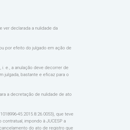
de ver declarada a nulidade da
ou por efeito do julgado em ação de
 i. e., a anulação deve decorrer de
em julgada, bastante e eficaz para o
 para a decretação de nulidade de ato
 1018996-45.2015.8.26.0053), que teve
ão contratual, impondo à JUCESP a
o cancelamento do ato de registro que