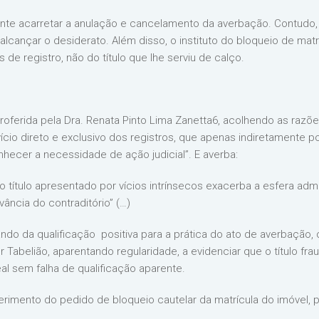
nte acarretar a anulação e cancelamento da averbação. Contudo, 
lcançar o desiderato. Além disso, o instituto do bloqueio de matrí
 de registro, não do título que lhe serviu de calço.
 proferida pela Dra. Renata Pinto Lima Zanetta6, acolhendo as razõ
ício direto e exclusivo dos registros, que apenas indiretamente p
nhecer a necessidade de ação judicial”. E averba:
 título apresentado por vícios intrínsecos exacerba a esfera admin
ância do contraditório” (…)
ndo da qualificação positiva para a prática do ato de averbação,
 Tabelião, aparentando regularidade, a evidenciar que o título f
eal sem falha de qualificação aparente.
erimento do pedido de bloqueio cautelar da matrícula do imóvel, 