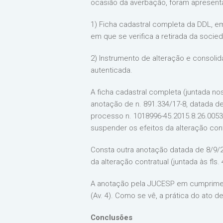
ocasião da averbação, foram apresent
1) Ficha cadastral completa da DDL, e
em que se verifica a retirada da socie
2) Instrumento de alteração e consol
autenticada.
A ficha cadastral completa (juntada no
anotação de n. 891.334/17-8, datada d
processo n. 1018996-45.2015.8.26.0053,
suspender os efeitos da alteração cont
Consta outra anotação datada de 8/9/2
da alteração contratual (juntada às fls. 
A anotação pela JUCESP em cumpriment
(Av. 4). Como se vê, a prática do ato
Conclusões