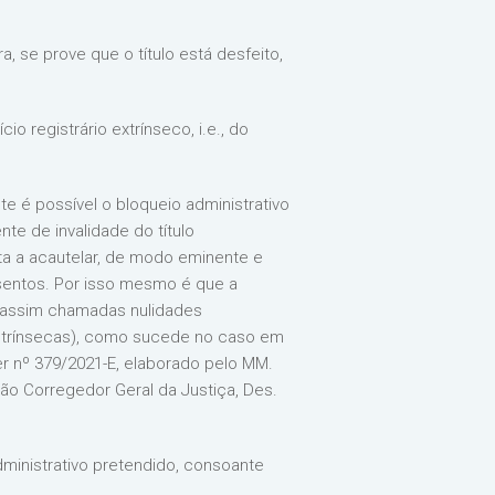
a, se prove que o título está desfeito,
 registrário extrínseco, i.e., do
e é possível o bloqueio administrativo
nte de invalidade do título
sta a acautelar, de modo eminente e
assentos. Por isso mesmo é que a
as assim chamadas nulidades
 intrínsecas), como sucede no caso em
er nº 379/2021-E, elaborado pelo MM.
ão Corregedor Geral da Justiça, Des.
 administrativo pretendido, consoante