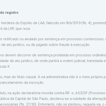
do registro
herdeira do Espólio de LAA, falecido em 8/6/2019 (fls. 4), preten
6 da LRP, que reza:
er retificado ou anulado por sentença em processo contencioso, 
de ato jurídico, ou de julgado sobre fraude à execução.
tivo devem decorrer de sentença prolatada em processo ordinário,
dade de ato jurídico, de onde partirá a ordem judicial, transitada 
cula X.
ro, mas do título causal. A via administrativa não é o meio próprio
 cancelamento da inscrição.
título, na ação declaratória movida contra RR e JUCESP (Processo
blica da Capital de São Paulo, declarou-se a nulidade da alteraç
essárias (fls. 27/30). Entretanto, não se pleiteou, naquela via, 