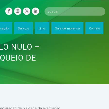
facebook
instagram
twitter
linkedin
cação
Serviços
Links
Sala de Imprensa
Contato
ULO NULO –
QUEIO DE
declaração de nulidade da averbação