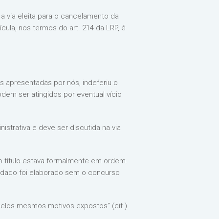
a via eleita para o cancelamento da
cula, nos termos do art. 214 da LRP, é
es apresentadas por nós, indeferiu o
odem ser atingidos por eventual vício
istrativa e deve ser discutida na via
 o título estava formalmente em ordem.
raudado foi elaborado sem o concurso
pelos mesmos motivos expostos” (cit.).