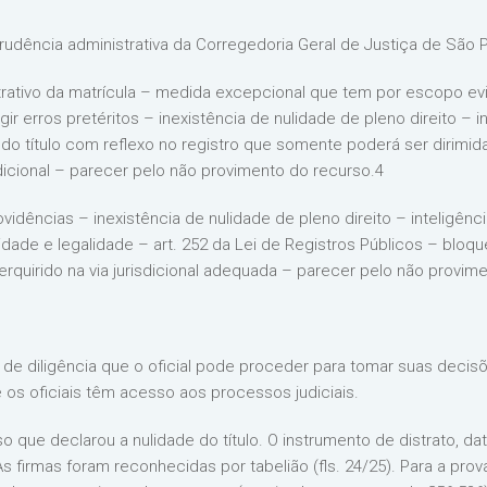
rudência administrativa da Corregedoria Geral de Justiça de São Pa
strativo da matrícula – medida excepcional que tem por escopo evi
ir erros pretéritos – inexistência de nulidade de pleno direito – i
do título com reflexo no registro que somente poderá ser dirimida 
isdicional – parecer pelo não provimento do recurso.4
idências – inexistência de nulidade de pleno direito – inteligênci
dade e legalidade – art. 252 da Lei de Registros Públicos – bloqu
perquirido na via jurisdicional adequada – parecer pelo não provim
o de diligência que o oficial pode proceder para tomar suas deci
os oficiais têm acesso aos processos judiciais.
ue declarou a nulidade do título. O instrumento de distrato, dat
 firmas foram reconhecidas por tabelião (fls. 24/25). Para a pro