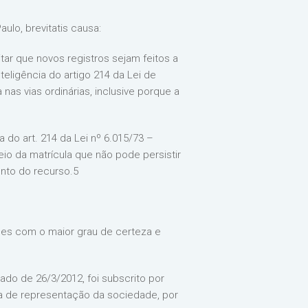
ulo, brevitatis causa:
tar que novos registros sejam feitos a
nteligência do artigo 214 da Lei de
nas vias ordinárias, inclusive porque a
a do art. 214 da Lei nº 6.015/73 –
eio da matrícula que não pode persistir
ento do recurso.5
sões com o maior grau de certeza e
ado de 26/3/2012, foi subscrito por
va de representação da sociedade, por