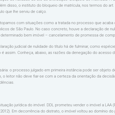
lém disso, o instituto do bloqueio de matrícula, nos termos do art.
tulo que lhe serviu de calço.
e topamos com situações como a tratada no processo que acaba 
licos de São Paulo. No caso concreto, houve a declaração de nuli
a determinado bem imóvel – cancelamento de promessa de comp
ação judicial de nulidade do título há de fulminar, como espécie 
 é assim. Conheça, abaixo, as razões da denegação do acesso do t
ária: o processo julgado em primeira instância pode ser objeto d
, o leitor não deve fiar-se com a certeza da orientação da decisã
dências.
ção jurídica do imóvel. DDL prometeu vender o imóvel a LAA (R.
4/2012). Em decorrência do distrato, o imóvel voltou ao domínio d