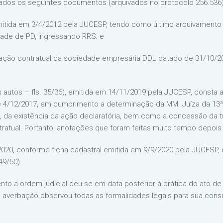
ados os seguintes documentos (arquivados no protocolo 256.536)
mitida em 3/4/2012 pela JUCESP, tendo como último arquivamento o
dade de PD, ingressando RRS; e
idação contratual da sociedade empresária DDL datado de 31/10/
s autos – fls. 35/36), emitida em 14/11/2019 pela JUCESP, consta
e 4/12/2017, em cumprimento a determinação da MM. Juíza da 13ª 
 da existência da ação declaratória, bem como a concessão da tut
ratual. Portanto, anotações que foram feitas muito tempo depois 
020, conforme ficha cadastral emitida em 9/9/2020 pela JUCESP, 
49/50).
o a ordem judicial deu-se em data posterior à prática do ato de
 de averbação observou todas as formalidades legais para sua co