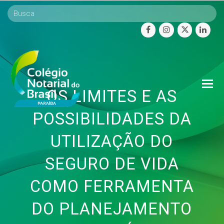
facebook
instagram
twitter
linke
O
OS LIMITES E AS
Mo
M
POSSIBILIDADES DA
UTILIZAÇÃO DO
SEGURO DE VIDA
COMO FERRAMENTA
DO PLANEJAMENTO