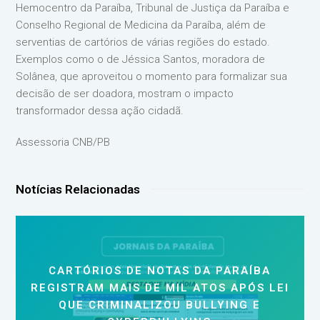
Hemocentro da Paraíba, Tribunal de Justiça da Paraíba e
Conselho Regional de Medicina da Paraíba, além de
serventias de cartórios de várias regiões do estado.
Exemplos como o de Jéssica Santos, moradora de
Solânea, que aproveitou o momento para formalizar sua
decisão de ser doadora, mostram o impacto
transformador dessa ação cidadã.
Assessoria CNB/PB
Notícias Relacionadas
CARTÓRIOS DE NOTAS DA PARAÍBA
REGISTRAM MAIS DE MIL ATOS APÓS LEI
QUE CRIMINALIZOU BULLYING E