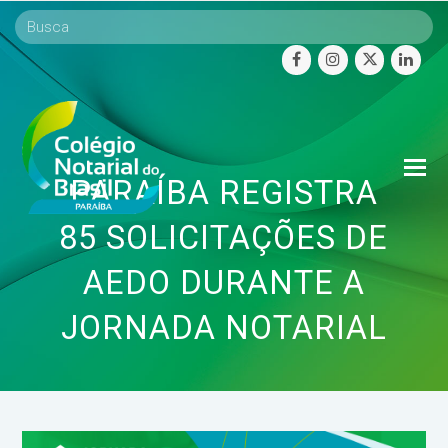
facebook
instagram
twitter
linke
O
PARAÍBA REGISTRA
Mo
M
85 SOLICITAÇÕES DE
AEDO DURANTE A
JORNADA NOTARIAL