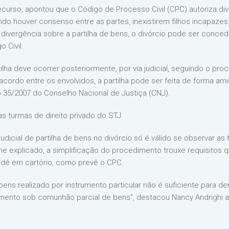
 recurso, apontou que o Código de Processo Civil (CPC) autoriza d
ando houver consenso entre as partes, inexistirem filhos incapaze
ivergência sobre a partilha de bens, o divórcio pode ser concedi
 Civil.
ilha deve ocorrer posteriormente, por via judicial, seguindo o pro
acordo entre os envolvidos, a partilha pode ser feita de forma ami
 35/2007 do Conselho Nacional de Justiça (CNJ).
s turmas de direito privado do STJ
udicial de partilha de bens no divórcio só é válido se observar as
me explicado, a simplificação do procedimento trouxe requisitos 
e dê em cartório, como prevê o CPC.
 bens realizado por instrumento particular não é suficiente para 
mento sob comunhão parcial de bens”, destacou Nancy Andrighi a