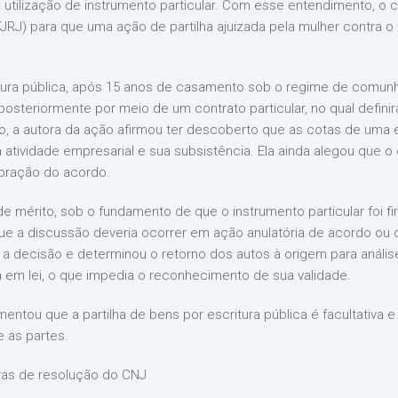
 a utilização de instrumento particular. Com esse entendimento, 
(TJRJ) para que uma ação de partilha ajuizada pela mulher contra
ritura pública, após 15 anos de casamento sob o regime de comun
ta posteriormente por meio de um contrato particular, no qual defin
nto, a autora da ação afirmou ter descoberto que as cotas de u
u a atividade empresarial e sua subsistência. Ela ainda alegou que
bração do acordo.
e mérito, sob o fundamento de que o instrumento particular foi f
ue a discussão deveria ocorrer em ação anulatória de acordo ou 
a decisão e determinou o retorno dos autos à origem para análise 
a em lei, o que impedia o reconhecimento de sua validade.
entou que a partilha de bens por escritura pública é facultativa 
e as partes.
gras de resolução do CNJ