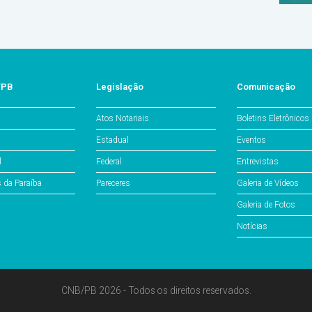
/PB
Legislação
Comunicação
Atos Notariais
Boletins Eletrônicos
Estadual
Eventos
l
Federal
Entrevistas
s da Paraíba
Pareceres
Galeria de Vídeos
Galeria de Fotos
Notícias
CNB/PB 2026 - Todos os direitos reservados.