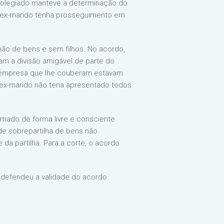
o colegiado manteve a determinação do
 o ex-marido tenha prosseguimento em
hão de bens e sem filhos. No acordo,
iram a divisão amigável de parte do
ma empresa que lhe couberam estavam
 o ex-marido não teria apresentado todos
irmado de forma livre e consciente
de sobrepartilha de bens não
da partilha. Para a corte, o acordo
e defendeu a validade do acordo