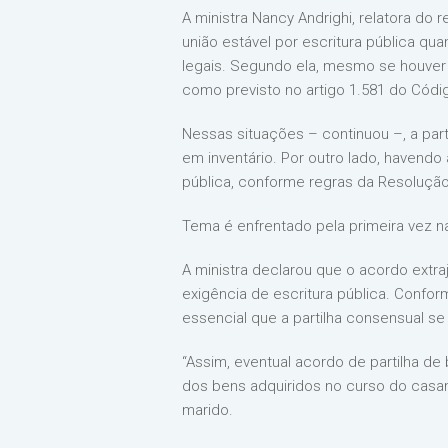
A ministra Nancy Andrighi, relatora do
união estável por escritura pública qu
legais. Segundo ela, mesmo se houver d
como previsto no artigo 1.581 do Código
Nessas situações – continuou –, a part
em inventário. Por outro lado, havendo 
pública, conforme regras da Resolução
Tema é enfrentado pela primeira vez na
A ministra declarou que o acordo extraj
exigência de escritura pública. Confor
essencial que a partilha consensual s
“Assim, eventual acordo de partilha de
dos bens adquiridos no curso do casa
marido.