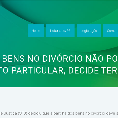
Home
Notariado/PB
Legislação
Comuni
 BENS NO DIVÓRCIO NÃO PO
O PARTICULAR, DECIDE TE
e Justiça (STJ) decidiu que a partilha dos bens no divórcio deve s