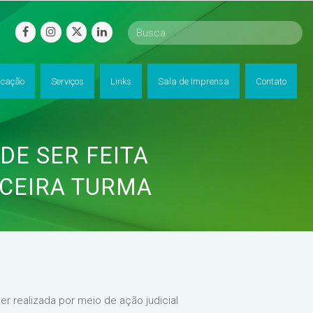
facebook
instagram
twitter
linkedin
cação
Serviços
Links
Sala de Imprensa
Contato
DE SER FEITA
RCEIRA TURMA
er realizada por meio de ação judicial