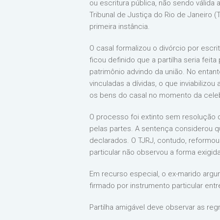
ou escritura pública, não sendo válida
Tribunal de Justiça do Rio de Janeiro 
primeira instância.
O casal formalizou o divórcio por esc
ficou definido que a partilha seria fei
patrimônio advindo da união. No enta
vinculadas a dívidas, o que inviabilizo
os bens do casal no momento da cele
O processo foi extinto sem resolução d
pelas partes. A sentença considerou q
declarados. O TJRJ, contudo, reformou 
particular não observou a forma exigid
Em recurso especial, o ex-marido argum
firmado por instrumento particular entr
Partilha amigável deve observar as re