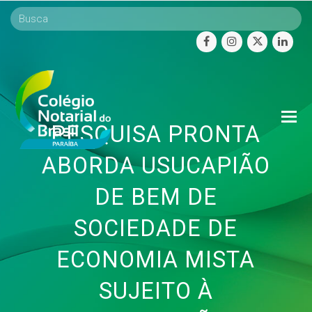
facebook
instagram
twitter
linke
O
PESQUISA PRONTA
Mo
M
ABORDA USUCAPIÃO
DE BEM DE
SOCIEDADE DE
ECONOMIA MISTA
SUJEITO À