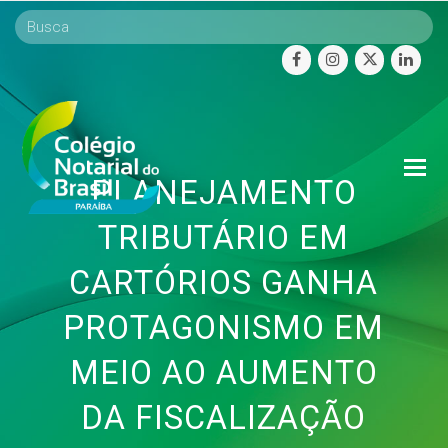
facebook
instagram
twitter
linke
O
PLANEJAMENTO
Mo
M
TRIBUTÁRIO EM
CARTÓRIOS GANHA
PROTAGONISMO EM
MEIO AO AUMENTO
DA FISCALIZAÇÃO