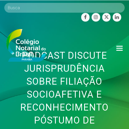
facebook
instagram
twitter
linke
O
PODCAST DISCUTE
Mo
M
JURISPRUDÊNCIA
SOBRE FILIAÇÃO
SOCIOAFETIVA E
RECONHECIMENTO
PÓSTUMO DE