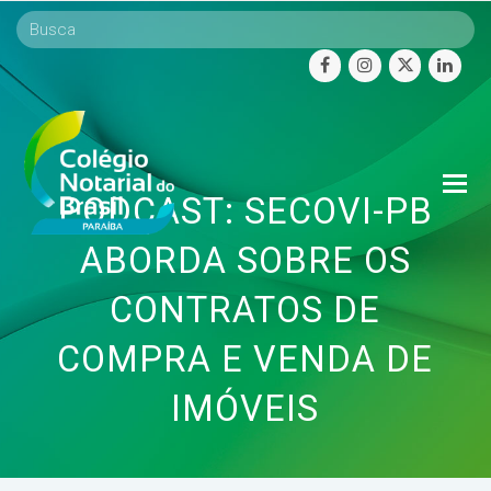
facebook
instagram
twitter
linke
O
PODCAST: SECOVI-PB
Mo
M
ABORDA SOBRE OS
CONTRATOS DE
COMPRA E VENDA DE
IMÓVEIS