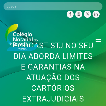
facebook
instagram
twitter
linke
O
PODCAST STJ NO SEU
Mo
M
DIA ABORDA LIMITES
E GARANTIAS NA
ATUAÇÃO DOS
CARTÓRIOS
EXTRAJUDICIAIS