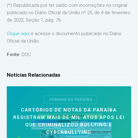
(*) Republicada por ter saído com incorreções no original
publicado no Diário Oficial da União nº 25, de 4 de fevereiro
de 2022, Seção 1, pág. 76.
Clique aqui
e acesse o documento publicado no Diário
Oficial da União.
Fonte
: DOU
Notícias Relacionadas
CARTÓRIOS DE NOTAS DA PARAÍBA
REGISTRAM MAIS DE MIL ATOS APÓS LEI
QUE CRIMINALIZOU BULLYING E
CYBERBULLYING