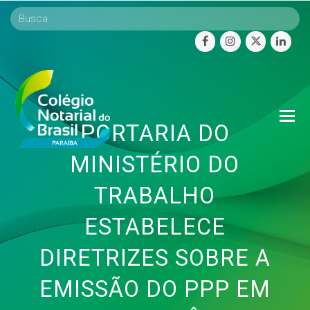
facebook
instagram
twitter
linke
O
PORTARIA DO
Mo
M
MINISTÉRIO DO
TRABALHO
ESTABELECE
DIRETRIZES SOBRE A
EMISSÃO DO PPP EM