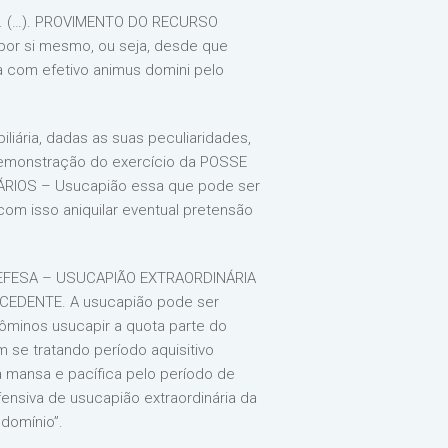
DE. (…). PROVIMENTO DO RECURSO
por si mesmo, ou seja, desde que
a com efetivo animus domini pelo
liária, dadas as suas peculiaridades,
demonstração do exercício da POSSE
RIOS – Usucapião essa que pode ser
om isso aniquilar eventual pretensão
DEFESA – USUCAPIÃO EXTRAORDINÁRIA
EDENTE. A usucapião pode ser
minos usucapir a quota parte do
se tratando período aquisitivo
ma mansa e pacífica pelo período de
fensiva de usucapião extraordinária da
ndomínio”.