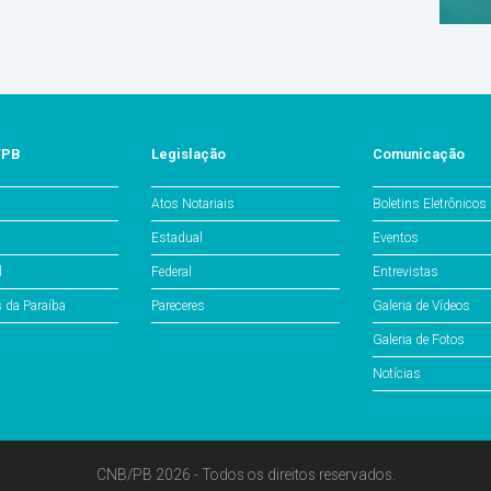
/PB
Legislação
Comunicação
Atos Notariais
Boletins Eletrônicos
Estadual
Eventos
l
Federal
Entrevistas
s da Paraíba
Pareceres
Galeria de Vídeos
Galeria de Fotos
Notícias
CNB/PB 2026 - Todos os direitos reservados.