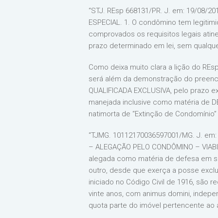
“STJ. REsp 668131/PR. J. em: 19/08/
ESPECIAL. 1. O condômino tem legitim
comprovados os requisitos legais atin
prazo determinado em lei, sem qualque
Como deixa muito clara a lição do REsp
será além da demonstração do preenc
QUALIFICADA EXCLUSIVA, pelo prazo 
manejada inclusive como matéria de DE
natimorta de “Extinção de Condomínio” 
“TJMG. 10112170036597001/MG. J. em
– ALEGAÇÃO PELO CONDÔMINO – VIABI
alegada como matéria de defesa em se
outro, desde que exerça a posse exclu
iniciado no Código Civil de 1916, são 
vinte anos, com animus domini, indepen
quota parte do imóvel pertencente ao a