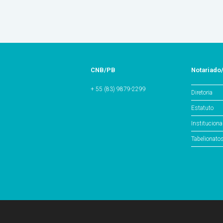
CNB/PB
Notariado
+ 55 (83) 9879-2299
Diretoria
Estatuto
Instituciona
Tabelionato