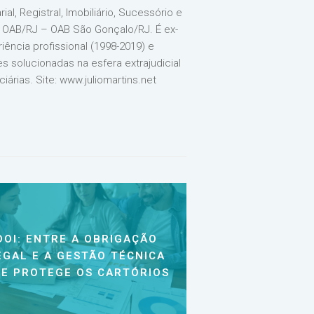
, Registral, Imobiliário, Sucessório e
OAB/RJ – OAB São Gonçalo/RJ. É ex-
iência profissional (1998-2019) e
 solucionadas na esfera extrajudicial
iárias. Site: www.juliomartins.net
DOI: ENTRE A OBRIGAÇÃO
EGAL E A GESTÃO TÉCNICA
E PROTEGE OS CARTÓRIOS