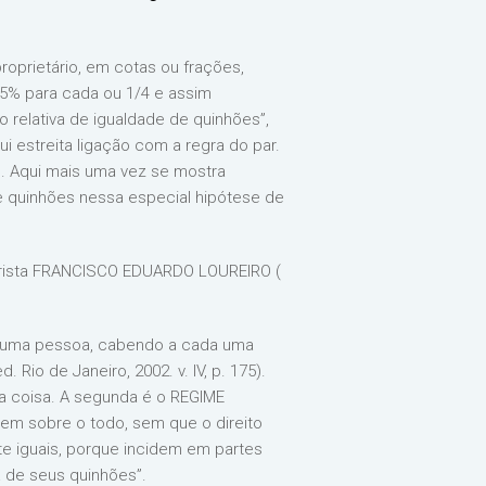
roprietário, em cotas ou frações,
25% para cada ou 1/4 e assim
relativa de igualdade de quinhões”,
 estreita ligação com a regra do par.
. Aqui mais uma vez se mostra
 quinhões nessa especial hipótese de
 jurista FRANCISCO EDUARDO LOUREIRO (
de uma pessoa, cabendo a cada uma
. Rio de Janeiro, 2002. v. IV, p. 175).
a coisa. A segunda é o REGIME
em sobre o todo, sem que o direito
te iguais, porque incidem em partes
a de seus quinhões”.