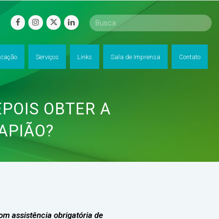
facebook
instagram
twitter
linkedin
cação
Serviços
Links
Sala de Imprensa
Contato
POIS OBTER A
APIÃO?
om assistência obrigatória de