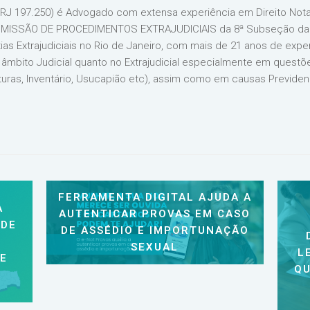
J 197.250) é Advogado com extensa experiência em Direito Notarial
 COMISSÃO DE PROCEDIMENTOS EXTRAJUDICIAIS da 8ª Subseção da 
as Extrajudiciais no Rio de Janeiro, com mais de 21 anos de exper
mbito Judicial quanto no Extrajudicial especialmente em questões
rituras, Inventário, Usucapião etc), assim como em causas Previdenc
FERRAMENTA DIGITAL AJUDA A
A
AUTENTICAR PROVAS EM CASO
 DE
DE ASSÉDIO E IMPORTUNAÇÃO
SEXUAL
L
 E
QU