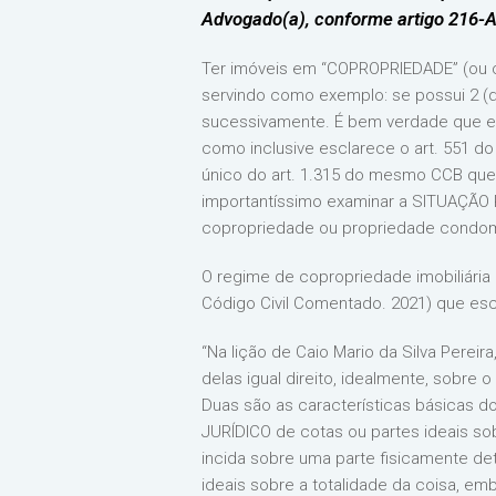
Advogado(a), conforme artigo 216-A
Ter imóveis em “COPROPRIEDADE” (ou co
servindo como exemplo: se possui 2 (d
sucessivamente. É bem verdade que ess
como inclusive esclarece o art. 551 d
único do art. 1.315 do mesmo CCB que
importantíssimo examinar a SITUAÇÃO 
copropriedade ou propriedade condomi
O regime de copropriedade imobiliária
Código Civil Comentado. 2021) que escl
“Na lição de Caio Mario da Silva Pere
delas igual direito, idealmente, sobre o 
Duas são as características básicas 
JURÍDICO de cotas ou partes ideais s
incida sobre uma parte fisicamente de
ideais sobre a totalidade da coisa, em