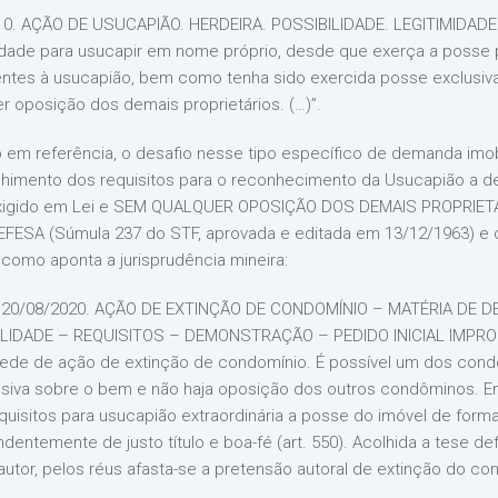
2010. AÇÃO DE USUCAPIÃO. HERDEIRA. POSSIBILIDADE. LEGITIMIDA
idade para usucapir em nome próprio, desde que exerça a posse 
entes à usucapião, bem como tenha sido exercida posse exclusiv
r oposição dos demais proprietários. (…)”.
 em referência, o desafio nesse tipo específico de demanda imobi
himento dos requisitos para o reconhecimento da Usucapião a 
exigido em Lei e SEM QUALQUER OPOSIÇÃO DOS DEMAIS PROPRIETÁ
FESA (Súmula 237 do STF, aprovada e editada em 13/12/1963) e c
como aponta a jurisprudência mineira:
: 20/08/2020. AÇÃO DE EXTINÇÃO DE CONDOMÍNIO – MATÉRIA DE 
LIDADE – REQUISITOS – DEMONSTRAÇÃO – PEDIDO INICIAL IMPROC
de de ação de extinção de condomínio. É possível um dos condô
siva sobre o bem e não haja oposição dos outros condôminos. Em 
requisitos para usucapião extraordinária a posse do imóvel de for
dentemente de justo título e boa-fé (art. 550). Acolhida a tese de
utor, pelos réus afasta-se a pretensão autoral de extinção do co