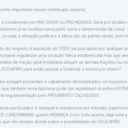
ponto importante nesse sofisticado assunto:
 o condomínio ser PRO DIVISO ou PRO INDIVISO. Será pro dividiso 
dômino já se localiza numa parte certa e determinada da coisa’. 
u seja, a situação jurídica e a fática são de partes ideais, sem
 diz respeito à aquisição do TODO via usucapião por qualquer 
clusive regularizar uma situação fática estabelecida mas que ain
ietário de fração ideal imobiliária adquirir as demais frações (ou
UCAPIÃO para então passar a titularizar o imóvel por inteiro?
laro estejam presentes e cabalmente demonstrados os requisitos
ve que também essa hipótese pode ser aquilatável na esfera EXTRA
leta regulamentação pelo PROVIMENTO CNJ 65/2007.
está pacificada e é tranquila e remansosa nos tribunais superio
E CONDOMINIAIS quanto HERANÇA (com todo acerto, haja vista a re
 que não deixam dúvida sobre a possibilidade de USUCAPIÃO: