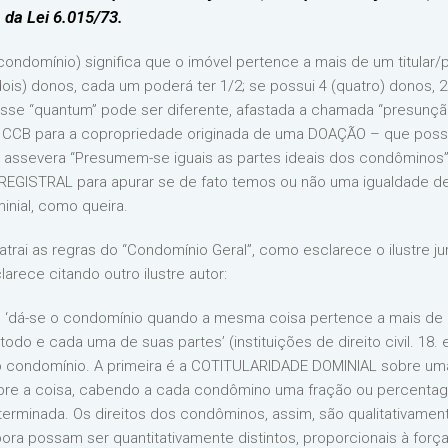
 da Lei 6.015/73.
ndomínio) significa que o imóvel pertence a mais de um titular/p
ois) donos, cada um poderá ter 1/2; se possui 4 (quatro) donos, 
e “quantum” pode ser diferente, afastada a chamada “presunção 
o CCB para a copropriedade originada de uma DOAÇÃO – que possui
 assevera “Presumem-se iguais as partes ideais dos condôminos”
REGISTRAL para apurar se de fato temos ou não uma igualdade de
nial, como queira.
 atrai as regras do “Condomínio Geral”, como esclarece o ilustre
arece citando outro ilustre autor:
ira, ‘dá-se o condomínio quando a mesma coisa pertence a mais 
todo e cada uma de suas partes’ (instituições de direito civil. 18. ed
do condomínio. A primeira é a COTITULARIDADE DOMINIAL sobre um
obre a coisa, cabendo a cada condômino uma fração ou percentag
terminada. Os direitos dos condôminos, assim, são qualitativamen
bora possam ser quantitativamente distintos, proporcionais à forç