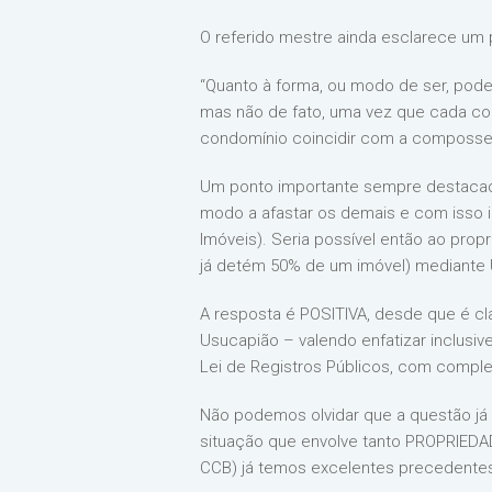
O referido mestre ainda esclarece um 
“Quanto à forma, ou modo de ser, pode
mas não de fato, uma vez que cada con
condomínio coincidir com a composse, o
Um ponto importante sempre destacado
modo a afastar os demais e com isso in
Imóveis). Seria possível então ao propr
já detém 50% de um imóvel) mediante US
A resposta é POSITIVA, desde que é c
Usucapião – valendo enfatizar inclusi
Lei de Registros Públicos, com comp
Não podemos olvidar que a questão já 
situação que envolve tanto PROPRIEDAD
CCB) já temos excelentes precedentes