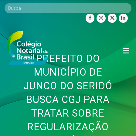
facebook
instagram
twitter
linke
O
PREFEITO DO
Mo
M
MUNICÍPIO DE
JUNCO DO SERIDÓ
BUSCA CGJ PARA
TRATAR SOBRE
REGULARIZAÇÃO