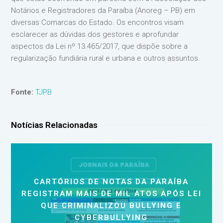
Notários e Registradores da Paraíba (Anoreg – PB) em
diversas Comarcas do Estado. Os encontros visam
esclarecer as dúvidas dos gestores e aprofundar
aspectos da Lei nº 13.465/2017, que dispõe sobre a
regularização fundiária rural e urbana e outros assuntos.
Fonte:
TJPB
Notícias Relacionadas
CARTÓRIOS DE NOTAS DA PARAÍBA
REGISTRAM MAIS DE MIL ATOS APÓS LEI
QUE CRIMINALIZOU BULLYING E
CYBERBULLYING