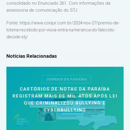
consolidado no Enunciado 261. Com informações da
assessoria de comunicação do STJ.
Fonte: https://www.conjur.com.br/2024-nov-27/premio-de-
loteria-recebido-por-viuva-entra-na-heranca-do-falecido-
decide-stj/
Notícias Relacionadas
CARTÓRIOS DE NOTAS DA PARAÍBA
REGISTRAM MAIS DE MIL ATOS APÓS LEI
QUE CRIMINALIZOU BULLYING E
CYBERBULLYING