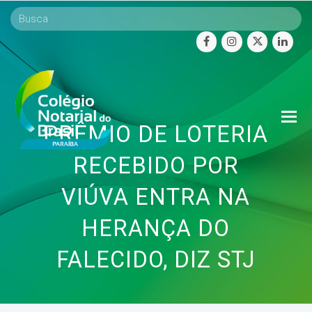
facebook
instagram
twitter
linke
O
PRÊMIO DE LOTERIA
Mo
M
RECEBIDO POR
VIÚVA ENTRA NA
HERANÇA DO
FALECIDO, DIZ STJ