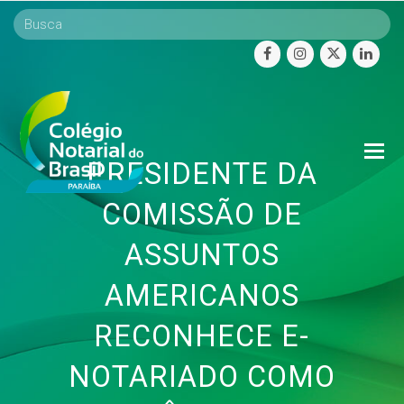
facebook
instagram
twitter
linke
O
PRESIDENTE DA
Mo
M
COMISSÃO DE
ASSUNTOS
AMERICANOS
RECONHECE E-
NOTARIADO COMO