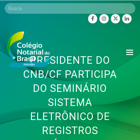
facebook
instagram
twitter
linke
O
PRESIDENTE DO
Mo
M
CNB/CF PARTICIPA
DO SEMINÁRIO
SISTEMA
ELETRÔNICO DE
REGISTROS