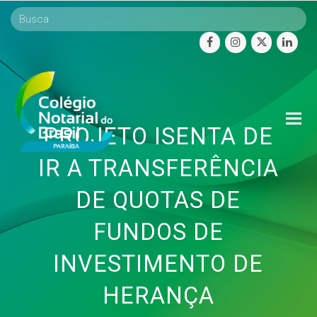
facebook
instagram
twitter
linke
O
PROJETO ISENTA DE
Mo
M
IR A TRANSFERÊNCIA
DE QUOTAS DE
FUNDOS DE
INVESTIMENTO DE
HERANÇA