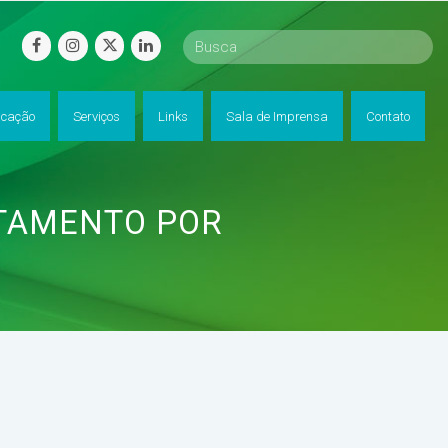
facebook
instagram
twitter
linkedin
cação
Serviços
Links
Sala de Imprensa
Contato
TAMENTO POR