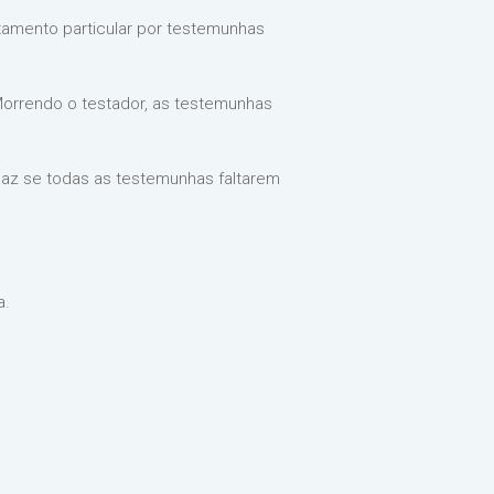
stamento particular por testemunhas
Morrendo o testador, as testemunhas
caz se todas as testemunhas faltarem
a.