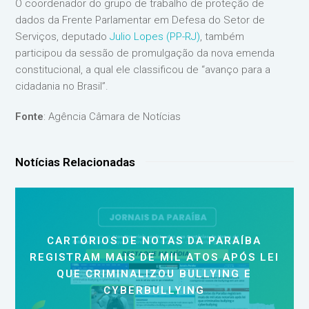
O coordenador do grupo de trabalho de proteção de
dados da Frente Parlamentar em Defesa do Setor de
Serviços, deputado
Julio Lopes (PP-RJ)
, também
participou da sessão de promulgação da nova emenda
constitucional, a qual ele classificou de “avanço para a
cidadania no Brasil”.
Fonte
: Agência Câmara de Notícias
Notícias Relacionadas
CARTÓRIOS DE NOTAS DA PARAÍBA
REGISTRAM MAIS DE MIL ATOS APÓS LEI
QUE CRIMINALIZOU BULLYING E
CYBERBULLYING