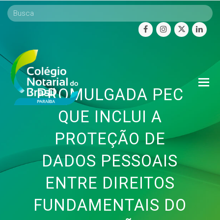
facebook
instagram
twitter
linke
O
PROMULGADA PEC
Mo
M
QUE INCLUI A
PROTEÇÃO DE
DADOS PESSOAIS
ENTRE DIREITOS
FUNDAMENTAIS DO