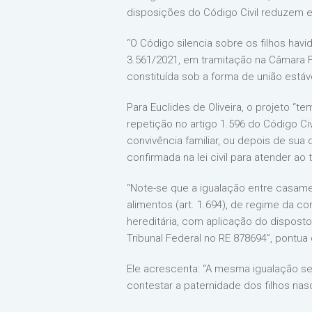
disposições do Código Civil reduzem es
“O Código silencia sobre os filhos hav
3.561/2021, em tramitação na Câmara F
constituída sob a forma de união estáve
Para Euclides de Oliveira, o projeto “te
repetição no artigo 1.596 do Código C
convivência familiar, ou depois de su
confirmada na lei civil para atender ao
“Note-se que a igualação entre casame
alimentos (art. 1.694), de regime da c
hereditária, com aplicação do disposto
Tribunal Federal no RE 878694”, pontua
Ele acrescenta: “A mesma igualação se 
contestar a paternidade dos filhos na