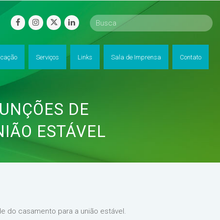
facebook
instagram
twitter
linkedin
cação
Serviços
Links
Sala de Imprensa
Contato
UNÇÕES DE
NIÃO ESTÁVEL
e do casamento para a união estável.