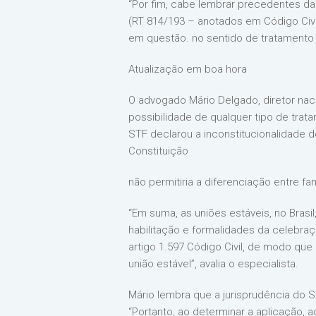
“Por fim, cabe lembrar precedentes da 
(RT 814/193 – anotados em Código Civil
em questão. no sentido de tratamento e
Atualização em boa hora
O advogado Mário Delgado, diretor naci
possibilidade de qualquer tipo de trat
STF declarou a inconstitucionalidade 
Constituição
não permitiria a diferenciação entre f
“Em suma, as uniões estáveis, no Bras
habilitação e formalidades da celebra
artigo 1.597 Código Civil, de modo qu
união estável”, avalia o especialista.
Mário lembra que a jurisprudência do ST
“Portanto, ao determinar a aplicação,