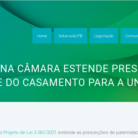
Home
Notariado/PB
Legislação
Comuni
 NA CÂMARA ESTENDE PRES
 DO CASAMENTO PARA A U
 o
Projeto de Lei 3.561/2021
estende as presunções de paternidad