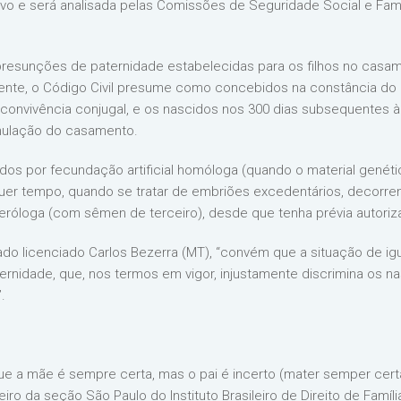
vo e será analisada pelas Comissões de Seguridade Social e Famíl
 presunções de paternidade estabelecidas para os filhos no cas
mente, o Código Civil presume como concebidos na constância do 
convivência conjugal, e os nascidos nos 300 dias subsequentes à
anulação do casamento.
dos por fecundação artificial homóloga (quando o material gené
lquer tempo, quando se tratar de embriões excedentários, decorre
eteróloga (com sêmen de terceiro), desde que tenha prévia autori
do licenciado Carlos Bezerra (MT), “convém que a situação de igu
ernidade, que, nos termos em vigor, injustamente discrimina os
.
e a mãe é sempre certa, mas o pai é incerto (mater semper certa 
iro da seção São Paulo do Instituto Brasileiro de Direito de Famí