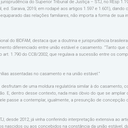
jurisprudência do Superior Tribunal de Justiça – STJ, no REsp 1.1
, ed. Saraiva, 2019, em rodapé aos artigos 1.597 e 1.601), dando 
quiparado das relações familiares, não importa a forma de sua inst
onal do IBDFAM, destaca que a doutrina e jurisprudência brasileir
amento diferenciado entre união estável e casamento. “Tanto que 
do art. 1.790 do CCB/2002, que regulava a sucessão entre os com
amílias assentadas no casamento e na união estável.”
il, desfrutam de uma moldura regulatória similar à do casamento
ção. E, dentro desse contexto, nada mais óbvio do que se ampliar
e ele passe a contemplar, igualmente, a presunção de concepção d
J, desde 2012, já vinha conferindo interpretação extensiva ao arti
 aos nascidos ou aos concebidos na constância da união estável,