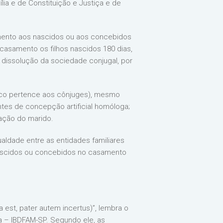
ia e de Constituição e Justiça e de
amento aos nascidos ou aos concebidos
casamento os filhos nascidos 180 dias,
 dissolução da sociedade conjugal, por
tico pertence aos cônjuges), mesmo
ntes de concepção artificial homóloga;
zação do marido.
aldade entre as entidades familiares
 nascidos ou concebidos no casamento
est, pater autem incertus)”, lembra o
lia – IBDFAM-SP. Segundo ele, as