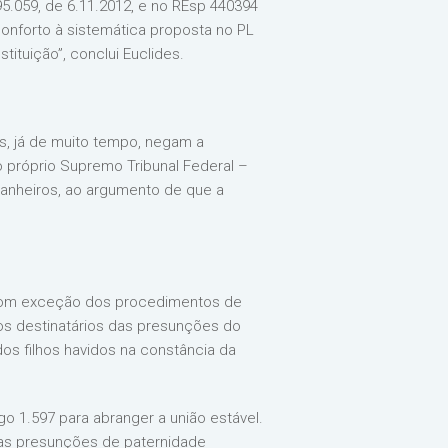
95.059, de 6.11.2012, e no REsp 440394
conforto à sistemática proposta no PL
ituição”, conclui Euclides.
as, já de muito tempo, negam a
o próprio Supremo Tribunal Federal –
panheiros, ao argumento de que a
, com exceção dos procedimentos de
 os destinatários das presunções do
os filhos havidos na constância da
go 1.597 para abranger a união estável.
 das presunções de paternidade