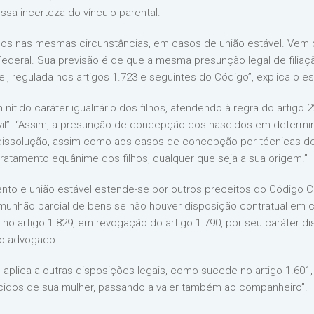
sa incerteza do vínculo parental.
idos nas mesmas circunstâncias, em casos de união estável. Vem da
ederal. Sua previsão é de que a mesma presunção legal de filiaçã
l, regulada nos artigos 1.723 e seguintes do Código”, explica o es
m nítido caráter igualitário dos filhos, atendendo à regra do artigo 
ivil”. “Assim, a presunção de concepção dos nascidos em determ
a dissolução, assim como aos casos de concepção por técnicas de
 tratamento equânime dos filhos, qualquer que seja a sua origem.”
nto e união estável estende-se por outros preceitos do Código C
omunhão parcial de bens se não houver disposição contratual em co
 no artigo 1.829, em revogação do artigo 1.790, por seu caráter 
 o advogado.
aplica a outras disposições legais, como sucede no artigo 1.601, 
scidos de sua mulher, passando a valer também ao companheiro”.