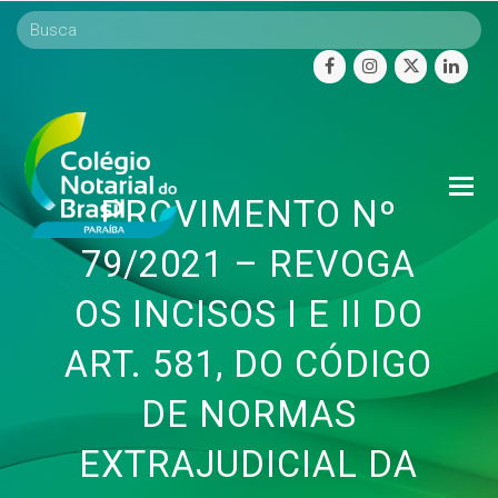
facebook
instagram
twitter
linke
O
PROVIMENTO Nº
Mo
M
79/2021 – REVOGA
OS INCISOS I E II DO
ART. 581, DO CÓDIGO
DE NORMAS
EXTRAJUDICIAL DA