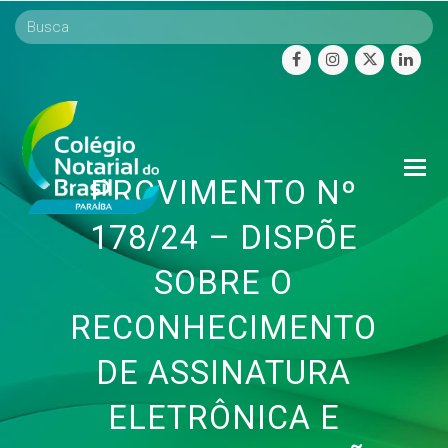
facebook
instagram
twitter
linke
O
PROVIMENTO Nº
Mo
M
178/24 – DISPÕE
SOBRE O
RECONHECIMENTO
DE ASSINATURA
ELETRÔNICA E