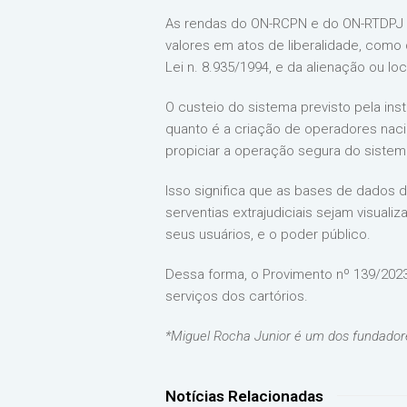
As rendas do ON-RCPN e do ON-RTDPJ s
valores em atos de liberalidade, como 
Lei n. 8.935/1994, e da alienação ou l
O custeio do sistema previsto pela ins
quanto é a criação de operadores nacio
propiciar a operação segura do sistem
Isso significa que as bases de dados d
serventias extrajudiciais sejam visua
seus usuários, e o poder público.
Dessa forma, o Provimento nº 139/2023 p
serviços dos cartórios.
*Miguel Rocha Junior é um dos fundadore
Notícias Relacionadas