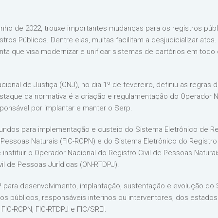
unho de 2022, trouxe importantes mudanças para os registros públ
os Públicos. Dentre elas, muitas facilitam a desjudicializar atos.
nta que visa modernizar e unificar sistemas de cartórios em todo o
acional de Justiça (CNJ), no dia 1º de fevereiro, definiu as regr
estaque da normativa é a criação e regulamentação do Operador N
ponsável por implantar e manter o Serp.
ndos para implementação e custeio do Sistema Eletrônico de Reg
e Pessoas Naturais (FIC-RCPN) e do Sistema Eletrônico do Registro
 instituir o Operador Nacional do Registro Civil de Pessoas Natur
il de Pessoas Jurídicas (ON-RTDPJ).
P para desenvolvimento, implantação, sustentação e evolução do
ros públicos, responsáveis interinos ou interventores, dos estados
FIC-RCPN, FIC-RTDPJ e FIC/SREI.