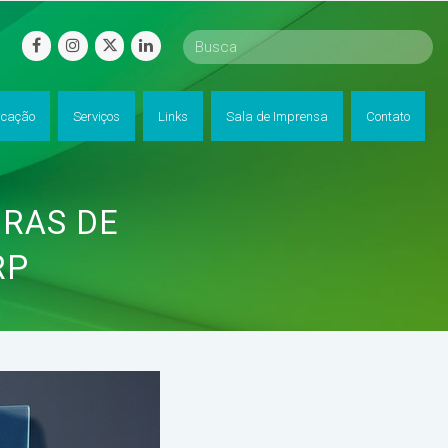
facebook
instagram
twitter
linkedin
cação
Serviços
Links
Sala de Imprensa
Contato
GRAS DE
RP