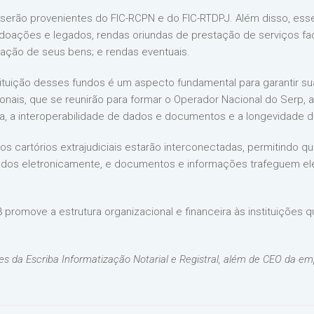
erão provenientes do FIC-RCPN e do FIC-RTDPJ. Além disso, es
doações e legados, rendas oriundas de prestação de serviços facu
ocação de seus bens; e rendas eventuais.
tituição desses fundos é um aspecto fundamental para garantir su
nais, que se reunirão para formar o Operador Nacional do Serp, a
a, a interoperabilidade de dados e documentos e a longevidade de
os cartórios extrajudiciais estarão interconectadas, permitindo q
lizados eletronicamente, e documentos e informações trafeguem el
romove a estrutura organizacional e financeira às instituições que
s da Escriba Informatização Notarial e Registral, além de CEO da em