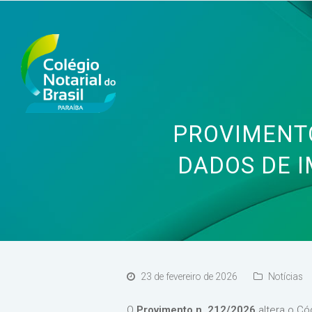
PROVIMENTO
DADOS DE 
23 de fevereiro de 2026
Notícias
O
Provimento n. 212/2026
altera o Có