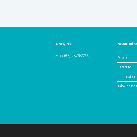
CNB/PB
Notariado
+ 55 (83) 9879-2299
Diretoria
Estatuto
Instituciona
Tabelionato