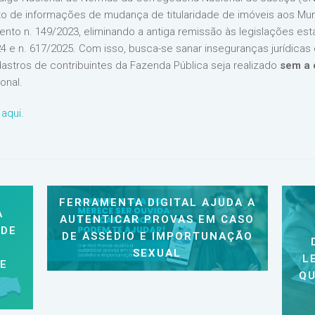
 de informações de mudança de titularidade de imóveis aos Munic
mento n. 149/2023, eliminando a antiga remissão às legislações e
 e n. 617/2025. Com isso, busca-se sanar inseguranças jurídicas
astros de contribuintes da Fazenda Pública seja realizado
sem a 
onal.
 aqui.
FERRAMENTA DIGITAL AJUDA A
A
AUTENTICAR PROVAS EM CASO
 DE
DE ASSÉDIO E IMPORTUNAÇÃO
SEXUAL
L
 E
QU