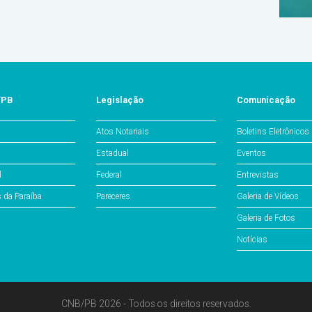
/PB
Legislação
Comunicação
Atos Notariais
Boletins Eletrônicos
Estadual
Eventos
l
Federal
Entrevistas
s da Paraíba
Pareceres
Galeria de Vídeos
Galeria de Fotos
Notícias
CNB/PB 2026 - Todos os direitos reservados.