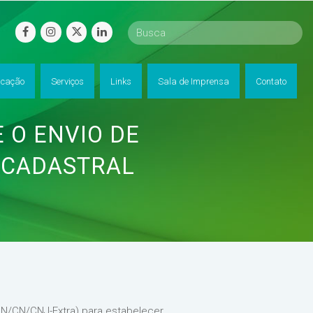
facebook
instagram
twitter
linkedin
cação
Serviços
Links
Sala de Imprensa
Contato
 O ENVIO DE
 CADASTRAL
NN/CN/CNJ-Extra) para estabelecer