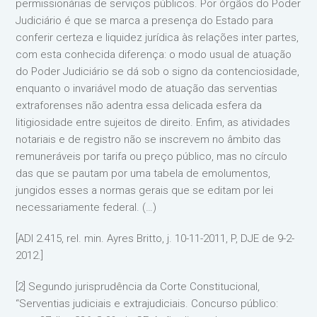
permissionárias de serviços públicos. Por órgãos do Poder
Judiciário é que se marca a presença do Estado para
conferir certeza e liquidez jurídica às relações inter partes,
com esta conhecida diferença: o modo usual de atuação
do Poder Judiciário se dá sob o signo da contenciosidade,
enquanto o invariável modo de atuação das serventias
extraforenses não adentra essa delicada esfera da
litigiosidade entre sujeitos de direito. Enfim, as atividades
notariais e de registro não se inscrevem no âmbito das
remuneráveis por tarifa ou preço público, mas no círculo
das que se pautam por uma tabela de emolumentos,
jungidos esses a normas gerais que se editam por lei
necessariamente federal. (…)
[ADI 2.415, rel. min. Ayres Britto, j. 10-11-2011, P, DJE de 9-2-
2012.]
[2] Segundo jurisprudência da Corte Constitucional,
“Serventias judiciais e extrajudiciais. Concurso público: