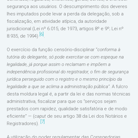
segurança aos usuários. O descumprimento dos deveres
lhes imputados pode levar a perda da delegação, sob a
fiscalização, em atividade atípica, da autoridade
jurisdicional (Lei nº 6.015, de 1973, artigos 8º e 9º; Lei nº
[6]
8.935, de 1994)
.
O exercício da função censório-disciplinar “
conforma à
tutória do delegante, só pode exercitar-se com espeque na
legalidade, já porque assim o reclamam e impõem a
independência profissional do registrador, o fim de segurança
jurídica perseguido com o registro e o mesmo princípio da
legalidade a que se aclima a administração pública”
. A fulcro
desta moldura legal é, a partir da lei e das normas técnicas
administrativa, fiscalizar para que os “serviços sejam
prestados com rapidez, qualidade satisfatória e de modo
eficiente” — (
caput
de seu artigo 38 da Lei dos Notários e
[7]
Registradores).
A utilização do poder regulamentar das Corregedorias