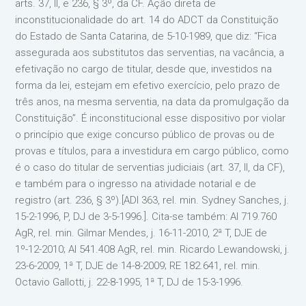
arts. 37, II, e 236, § 3º, da CF. Ação direta de
inconstitucionalidade do art. 14 do ADCT da Constituição
do Estado de Santa Catarina, de 5-10-1989, que diz: “Fica
assegurada aos substitutos das serventias, na vacância, a
efetivação no cargo de titular, desde que, investidos na
forma da lei, estejam em efetivo exercício, pelo prazo de
três anos, na mesma serventia, na data da promulgação da
Constituição”. É inconstitucional esse dispositivo por violar
o princípio que exige concurso público de provas ou de
provas e títulos, para a investidura em cargo público, como
é o caso do titular de serventias judiciais (art. 37, II, da CF),
e também para o ingresso na atividade notarial e de
registro (art. 236, § 3º).[ADI 363, rel. min. Sydney Sanches, j.
15-2-1996, P, DJ de 3-5-1996.]. Cita-se também: AI 719.760
AgR, rel. min. Gilmar Mendes, j. 16-11-2010, 2ª T, DJE de
1º-12-2010; AI 541.408 AgR, rel. min. Ricardo Lewandowski, j.
23-6-2009, 1ª T, DJE de 14-8-2009; RE 182.641, rel. min.
Octavio Gallotti, j. 22-8-1995, 1ª T, DJ de 15-3-1996.