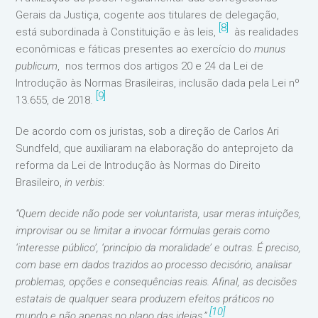
Gerais da Justiça, cogente aos titulares de delegação,
[8]
está subordinada à Constituição e às leis,
às realidades
econômicas e fáticas presentes ao exercício do
munus
publicum
, nos termos dos artigos 20 e 24 da Lei de
Introdução às Normas Brasileiras, inclusão dada pela Lei nº
[9]
13.655, de 2018.
De acordo com os juristas, sob a direção de Carlos Ari
Sundfeld, que auxiliaram na elaboração do anteprojeto da
reforma da Lei de Introdução às Normas do Direito
Brasileiro,
in verbis
:
“Quem decide não pode ser voluntarista, usar meras intuições,
improvisar ou se limitar a invocar fórmulas gerais como
‘interesse público’, ‘princípio da moralidade’ e outras. É preciso,
com base em dados trazidos ao processo decisório, analisar
problemas, opções e consequências reais. Afinal, as decisões
estatais de qualquer seara produzem efeitos práticos no
[10]
mundo e não apenas no plano das ideias.”