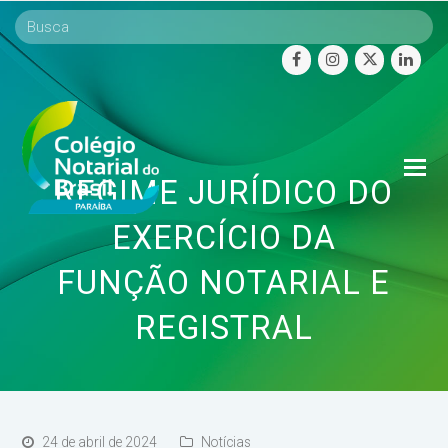
facebook
instagram
twitter
linke
O
REGIME JURÍDICO DO
Mo
M
EXERCÍCIO DA
FUNÇÃO NOTARIAL E
REGISTRAL
24 de abril de 2024
Notícias