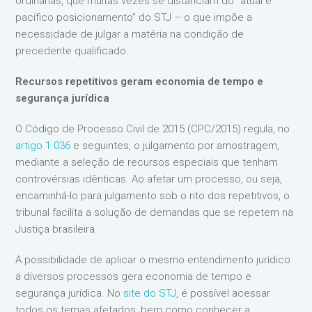
ordinárias, que muitas vezes se distanciam do “atual e
pacífico posicionamento” do STJ – o que impõe a
necessidade de julgar a matéria na condição de
precedente qualificado.
Recursos repetitivos geram economia de tempo e
segurança jurídica
O Código de Processo Civil de 2015 (CPC/2015) regula, no
artigo 1.036
e seguintes, o julgamento por amostragem,
mediante a seleção de recursos especiais que tenham
controvérsias idênticas. Ao afetar um processo, ou seja,
encaminhá-lo para julgamento sob o rito dos repetitivos, o
tribunal facilita a solução de demandas que se repetem na
Justiça brasileira.
A possibilidade de aplicar o mesmo entendimento jurídico
a diversos processos gera economia de tempo e
segurança jurídica. No
site do STJ
, é possível acessar
todos os temas afetados, bem como conhecer a