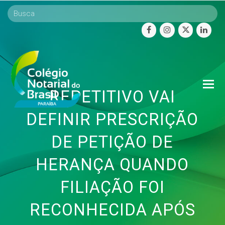
facebook
instagram
twitter
linke
O
REPETITIVO VAI
Mo
M
DEFINIR PRESCRIÇÃO
DE PETIÇÃO DE
HERANÇA QUANDO
FILIAÇÃO FOI
RECONHECIDA APÓS