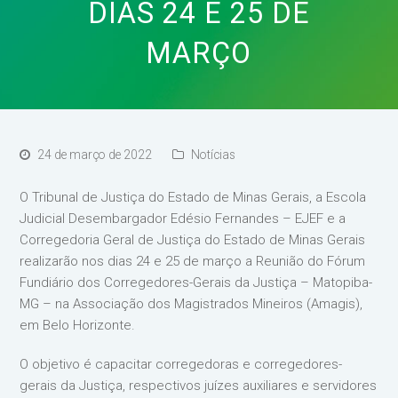
DIAS 24 E 25 DE
MARÇO
24 de março de 2022
Notícias
O Tribunal de Justiça do Estado de Minas Gerais, a Escola
Judicial Desembargador Edésio Fernandes – EJEF e a
Corregedoria Geral de Justiça do Estado de Minas Gerais
realizarão nos dias 24 e 25 de março a Reunião do Fórum
Fundiário dos Corregedores-Gerais da Justiça – Matopiba-
MG – na Associação dos Magistrados Mineiros (Amagis),
em Belo Horizonte.
O objetivo é capacitar corregedoras e corregedores-
gerais da Justiça, respectivos juízes auxiliares e servidores