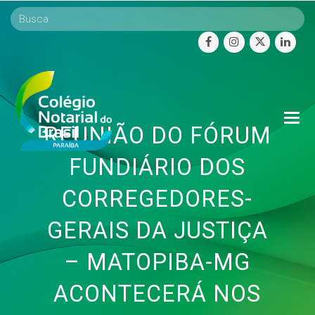
facebook
instagram
twitter
linke
O
REUNIÃO DO FÓRUM
Mo
M
FUNDIÁRIO DOS
CORREGEDORES-
GERAIS DA JUSTIÇA
– MATOPIBA-MG
ACONTECERÁ NOS