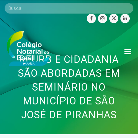
facebook
instagram
twitter
linke
O
REURB E CIDADANIA
Mo
M
SÃO ABORDADAS EM
SEMINÁRIO NO
MUNICÍPIO DE SÃO
JOSÉ DE PIRANHAS