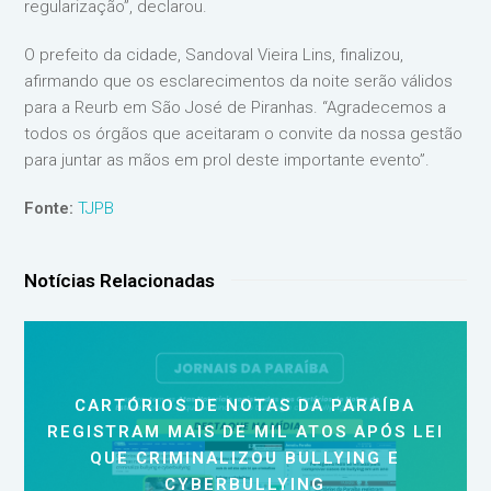
regularização”, declarou.
O prefeito da cidade, Sandoval Vieira Lins, finalizou,
afirmando que os esclarecimentos da noite serão válidos
para a Reurb em São José de Piranhas. “Agradecemos a
todos os órgãos que aceitaram o convite da nossa gestão
para juntar as mãos em prol deste importante evento”.
Fonte:
TJPB
Notícias Relacionadas
CARTÓRIOS DE NOTAS DA PARAÍBA
REGISTRAM MAIS DE MIL ATOS APÓS LEI
QUE CRIMINALIZOU BULLYING E
CYBERBULLYING