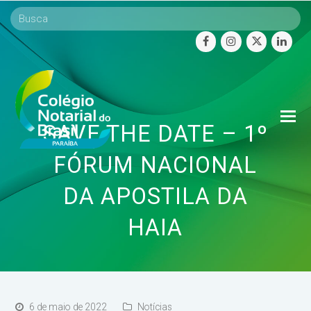
facebook
instagram
twitter
linke
O
SAVE THE DATE – 1º
Mo
M
FÓRUM NACIONAL
DA APOSTILA DA
HAIA
6 de maio de 2022
Notícias