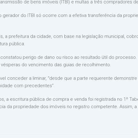
ransmissão de bens imóveis (ITBI) e multas a três compradores de
to gerador do ITBI só ocorre com a efetiva transferência da propri
s, a prefeitura da cidade, com base na legislação municipal, cobr
ura pública.
 constatou perigo de dano ou risco ao resultado útil do processo. 
vésperas do vencimento das guias de recolhimento.
el conceder a liminar, “desde que a parte requerente demonstre e
rmidade com precedentes”.
a escritura pública de compra e venda foi registrada no 1º Tab
ncia da propriedade dos imóveis no registro competente. Assim, a