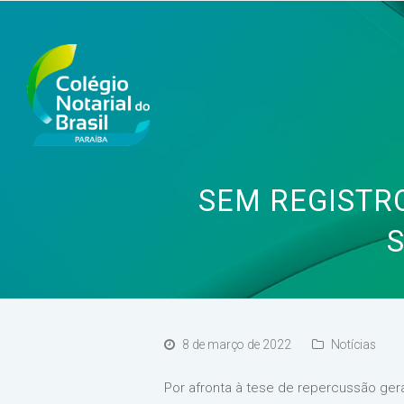
SEM REGISTRO
S
8 de março de 2022
Notícias
Por afronta à tese de repercussão gera