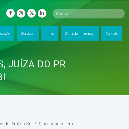
facebook
instagram
twitter
linkedin
cação
Serviços
Links
Sala de Imprensa
Contato
, JUÍZA DO PR
BI
ca de Piraí do Sul (PR) suspendeu, em