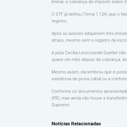
liminar, a cobrança do imposto sobre t
O STF já definiu (Tema 1.124) que o fa
registro.
Após os autores adquirirem três imóvei
atraso, mesmo sem o registro da escrit
A juíza Cecília Leszczynski Guetter não
quase um mês depois da cobrança, às 
Mesmo assim, ela lembrou que é possív
existência de prova cabal ou a confo
Conforme os documentos apresentados, 
(PR), mas ainda não houve a transferê
Supremo.
Notícias Relacionadas