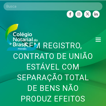
facebook
instagram
twitter
linke
O
SEM REGISTRO,
Mo
M
CONTRATO DE UNIÃO
ESTÁVEL COM
SEPARAÇÃO TOTAL
DE BENS NÃO
PRODUZ EFEITOS