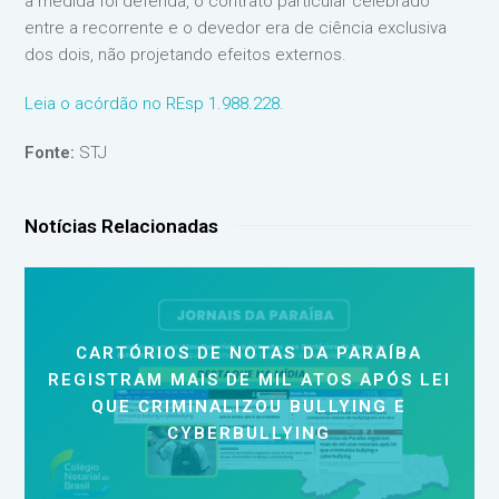
a medida foi deferida, o contrato particular celebrado
entre a recorrente e o devedor era de ciência exclusiva
dos dois, não projetando efeitos externos.
Leia o acórdão no REsp 1.988.228.
Fonte:
STJ
Notícias Relacionadas
CARTÓRIOS DE NOTAS DA PARAÍBA
REGISTRAM MAIS DE MIL ATOS APÓS LEI
QUE CRIMINALIZOU BULLYING E
CYBERBULLYING